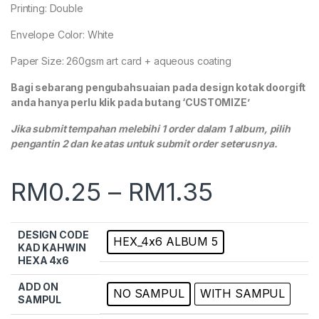
Printing: Double
Envelope Color: White
Paper Size: 260gsm art card + aqueous coating
Bagi sebarang pengubahsuaian pada design kotak doorgift
anda hanya perlu klik pada butang ‘CUSTOMIZE’
Jika submit tempahan melebihi 1 order dalam 1 album, pilih
pengantin 2 dan ke atas untuk submit order seterusnya.
RM
0.25
–
RM
1.35
DESIGN CODE
HEX_4x6 ALBUM 5
KAD KAHWIN
HEXA 4x6
ADD ON
NO SAMPUL
WITH SAMPUL
SAMPUL