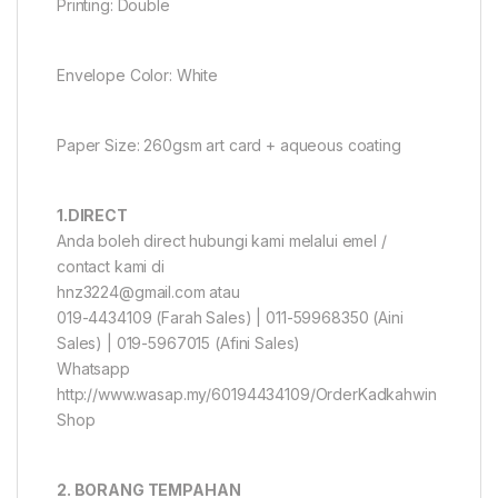
Printing: Double
Envelope Color: White
Paper Size: 260gsm art card + aqueous coating
1.DIRECT
Anda boleh direct hubungi kami melalui emel /
contact kami di
hnz3224@gmail.com atau
019-4434109 (Farah Sales) | 011-59968350 (Aini
Sales) | 019-5967015 (Afini Sales)
Whatsapp
http://www.wasap.my/60194434109/OrderKadkahwin
Shop
2. BORANG TEMPAHAN