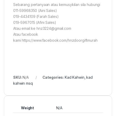
Sebarang pertanyaan atau kemusykilan sila hubungi
011-59968350 (Aini Sales)
019-4434109 (Farah Sales)
019-5967015 (Afini Sales)
Atau email ke hnz3224@gmail.com
Atau facebook
kami https://www.facebook.com/hnzdoorgiftmurah
SKU:
N/A
Categories:
Kad Kahwin
,
kad
kahwin msq
Weight
N/A