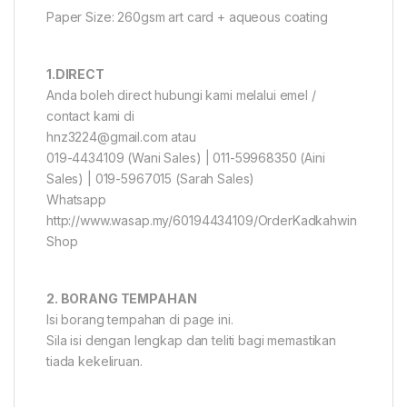
Paper Size: 260gsm art card + aqueous coating
1.DIRECT
Anda boleh direct hubungi kami melalui emel /
contact kami di
hnz3224@gmail.com atau
019-4434109 (Wani Sales) | 011-59968350 (Aini
Sales) | 019-5967015 (Sarah Sales)
Whatsapp
http://www.wasap.my/60194434109/OrderKadkahwin
Shop
2. BORANG TEMPAHAN
Isi borang tempahan di page ini.
Sila isi dengan lengkap dan teliti bagi memastikan
tiada kekeliruan.