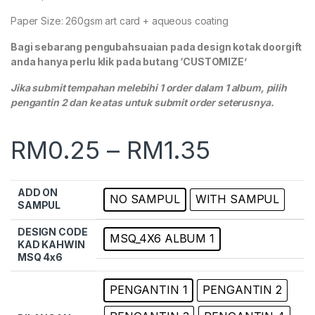
Paper Size: 260gsm art card + aqueous coating
Bagi sebarang pengubahsuaian pada design kotak doorgift
anda hanya perlu klik pada butang ‘CUSTOMIZE’
Jika submit tempahan melebihi 1 order dalam 1 album, pilih
pengantin 2 dan ke atas untuk submit order seterusnya.
RM
0.25
–
RM
1.35
ADD ON
NO SAMPUL
WITH SAMPUL
SAMPUL
DESIGN CODE
MSQ_4X6 ALBUM 1
KAD KAHWIN
MSQ 4x6
PENGANTIN 1
PENGANTIN 2