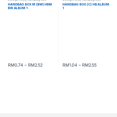
HANDBAG BOX M (BW) HBM
HANDBAG BOX (C) HB ALBUM
BW ALBUM 1
1
RM
0.74
–
RM
2.52
RM
1.04
–
RM
2.55