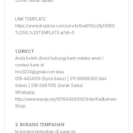
125mm (lebar tapak)
LINK TEMPLATE
https://www.dropbox.com/s/cv4z6ue615lzz6j/HDBG
%20XL%20TEMPLATE.ai?dl=0
1.DIRECT
Anda boleh direct hubungi kami melalui emel /
contact kami di
hnz3224@gmail.com atau
019-4434109 (Syira Sales) | 011-59968350 (Aini
Sales) | 019-5967015 (Sarah Sales)
Whatsapp
http://www.wasap.my/60194434109/OrderKadkahwin
Shop
2. BORANG TEMPAHAN
Isi borang tempahan di page ini.