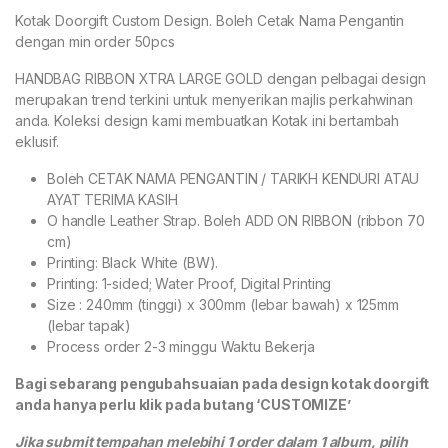
Kotak Doorgift Custom Design. Boleh Cetak Nama Pengantin
dengan min order 50pcs
HANDBAG RIBBON XTRA LARGE GOLD dengan pelbagai design
merupakan trend terkini untuk menyerikan majlis perkahwinan
anda. Koleksi design kami membuatkan Kotak ini bertambah
eklusif.
Boleh CETAK NAMA PENGANTIN / TARIKH KENDURI ATAU
AYAT TERIMA KASIH
O handle Leather Strap. Boleh ADD ON RIBBON (ribbon 70
cm)
Printing: Black White (BW).
Printing: 1-sided; Water Proof, Digital Printing
Size : 240mm (tinggi) x 300mm (lebar bawah) x 125mm
(lebar tapak)
Process order 2-3 minggu Waktu Bekerja
Bagi sebarang pengubahsuaian pada design kotak doorgift
anda hanya perlu klik pada butang ‘CUSTOMIZE’
Jika submit tempahan melebihi 1 order dalam 1 album, pilih