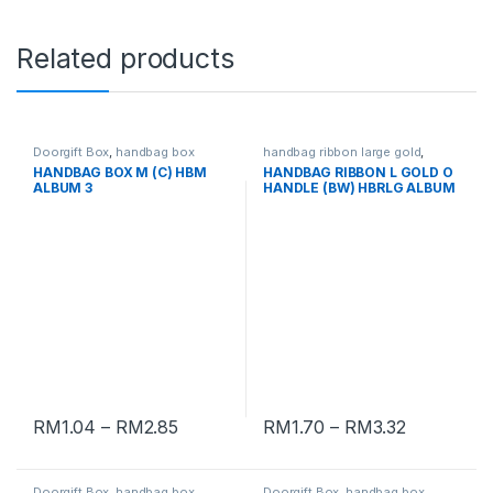
Related products
Doorgift Box
,
handbag box
handbag ribbon large gold
,
handbag box
HANDBAG BOX M (C) HBM
HANDBAG RIBBON L GOLD O
ALBUM 3
HANDLE (BW) HBRLG ALBUM
1
RM
1.04
–
RM
2.85
RM
1.70
–
RM
3.32
Doorgift Box
,
handbag box
Doorgift Box
,
handbag box