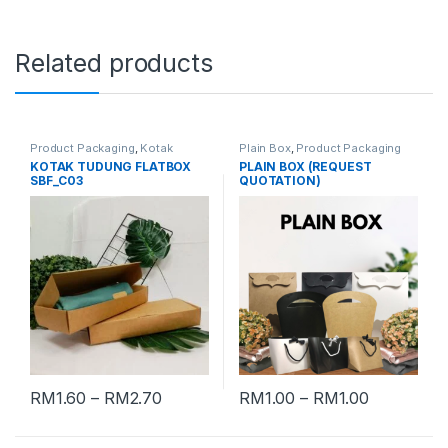
Related products
Product Packaging
,
Kotak
Plain Box
,
Product Packaging
Tudung
,
Kotak Tudung Flatbox
KOTAK TUDUNG FLATBOX
PLAIN BOX (REQUEST
SBF_C03
QUOTATION)
RM
1.60
–
RM
2.70
RM
1.00
–
RM
1.00