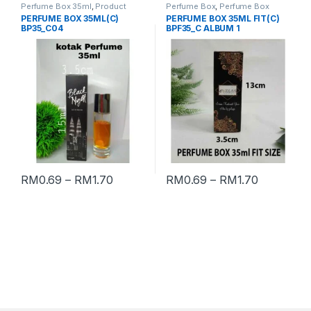
Perfume Box 35ml
,
Product
Perfume Box
,
Perfume Box
Packaging
35ml
,
Product Packaging
PERFUME BOX 35ML(C)
PERFUME BOX 35ML FIT(C)
BP35_C04
BPF35_C ALBUM 1
RM
0.69
–
RM
1.70
RM
0.69
–
RM
1.70