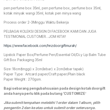
pen perfume box 35ml, pen perfume box, perfume box 35ml,
kotak minyak wangi 35ml, kotak pen minya wang
Process order 2-3Minggu Waktu Bekerja
PELBAGAI KOLEKSI DESIGN DI FACEBOOK KAMI DAN JUGA
TESTIMONIAL CUSTOMER…JOM KITA!!
https://www.facebook.com/hnzdoorgiftmurah/
Lipstick Paper Box/Perfume Pen/Essential Oil/D.i.y Lip Balm Tube
Gift Box Packaging 35ml
Size :18cm(tinggi) x 2cm(lebar) x 2cm(lebar tapak)
Paper Type : Artcard paper/Craft paper/Plain black
Paper Weight : 270gsm.
Bagi sebarang pengubahsuaian pada design kotak doorgift
anda hanya perlu klik pada butang ‘CUSTOMIZE’
Jika submit tempahan melebihi 1 order dalam 1 album, pilih
pengantin 2 dan ke atas untuk submit order seterusnya.