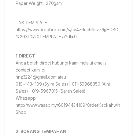
Paper Weight : 270gsm.
LINK TEMPLATE
https://www.dropbox.com/s/cv4z6ue615lzz6j/HDBG
%20XL%20TEMPLATE.ai?dl=0
1.DIRECT
Anda boleh direct hubungi kami melalui emel /
contact kami di
hnz3224@gmail.com atau
019-4434109 (Syira Sales) | 011-59968350 (Aini
Sales) | 019-5967015 (Sarah Sales)
Whatsapp
http://www.wasap.my/60194434109/OrderKadkahwin
Shop
2. BORANG TEMPAHAN