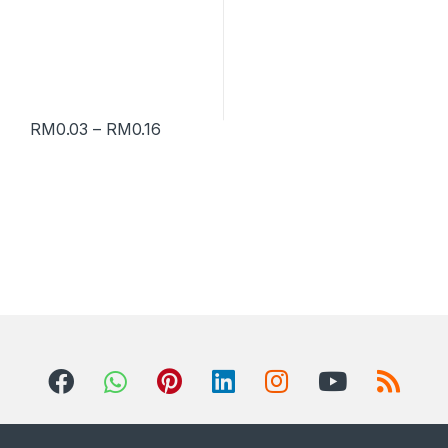
RM
0.03
–
RM
0.16