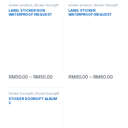
sticker product
,
Sticker Doorgift
sticker product
,
Sticker Doorgift
LABEL STICKER NON
LABEL STICKER
WATERPROOF (REQUEST
WATERPROOF (REQUEST
QUOTATION)
QUOTATION)
RM
50.00
–
RM
50.00
RM
60.00
–
RM
60.00
Sticker Doorgift
,
Sticker Doorgift
3x3cm
,
Sticker Doorgift 4x4cm
,
STICKER DOORGIFT ALBUM
Sticker Doorgift 5x5cm
2