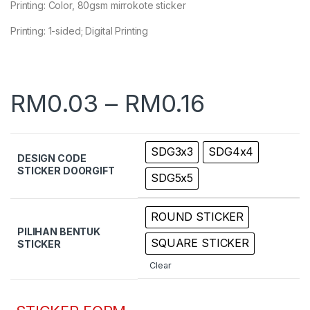
Printing: Color, 80gsm mirrokote sticker
Printing: 1-sided; Digital Printing
RM
0.03
–
RM
0.16
SDG3x3
SDG4x4
DESIGN CODE
STICKER DOORGIFT
SDG5x5
ROUND STICKER
PILIHAN BENTUK
SQUARE STICKER
STICKER
Clear