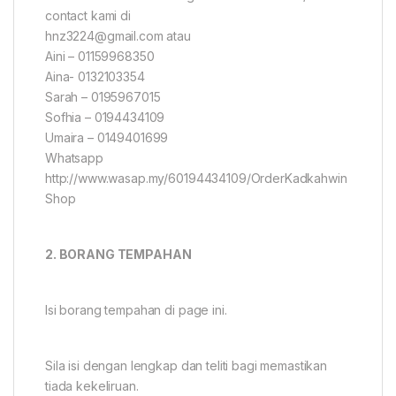
contact kami di
hnz3224@gmail.com atau
Aini – 01159968350
Aina- 0132103354
Sarah – 0195967015
Sofhia – 0194434109
Umaira – 0149401699
Whatsapp
http://www.wasap.my/60194434109/OrderKadkahwin
Shop
2. BORANG TEMPAHAN
Isi borang tempahan di page ini.
Sila isi dengan lengkap dan teliti bagi memastikan
tiada kekeliruan.