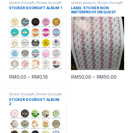
Sticker Doorgift
,
Sticker Doorgift
sticker product
,
Sticker Doorgift
3x3cm
,
Sticker Doorgift 4x4cm
,
STICKER DOORGIFT ALBUM 1
LABEL STICKER NON
Sticker Doorgift 5x5cm
WATERPROOF (REQUEST
QUOTATION)
RM
0.03
–
RM
0.16
RM
50.00
–
RM
50.00
Sticker Doorgift
,
Sticker Doorgift
3x3cm
,
Sticker Doorgift 4x4cm
,
STICKER DOORGIFT ALBUM
Sticker Doorgift 5x5cm
2