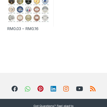
RM
0.03
–
RM
0.16
Got Questions? Feel glad to