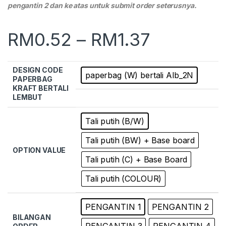
pengantin 2 dan ke atas untuk submit order seterusnya.
RM
0.52
–
RM
1.37
DESIGN CODE
paperbag (W) bertali Alb_2N
PAPERBAG
KRAFT BERTALI
LEMBUT
Tali putih (B/W)
Tali putih (BW) + Base board
OPTION VALUE
Tali putih (C) + Base Board
Tali putih (COLOUR)
PENGANTIN 1
PENGANTIN 2
BILANGAN
PENGANTIN 3
PENGANTIN 4