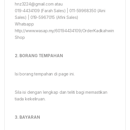
hnz3224@gmail.com atau
019-4434109 (Farah Sales) | 011-59968350 (Aini
Sales) | 019-5967015 (Afini Sales)
Whatsapp
http://www.wasap.my/60194434109/OrderKadkahwin
Shop
2. BORANG TEMPAHAN
Isi borang tempahan di page ini.
Sila isi dengan lengkap dan teliti bagi memastikan
tiada kekeliruan.
3. BAYARAN