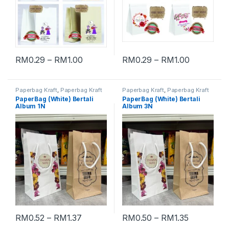
RM
0.29
–
RM
1.00
RM
0.29
–
RM
1.00
Paperbag Kraft
,
Paperbag Kraft
Paperbag Kraft
,
Paperbag Kraft
Bertali
Bertali
PaperBag (White) Bertali
PaperBag (White) Bertali
Album 1N
Album 3N
RM
0.52
–
RM
1.37
RM
0.50
–
RM
1.35