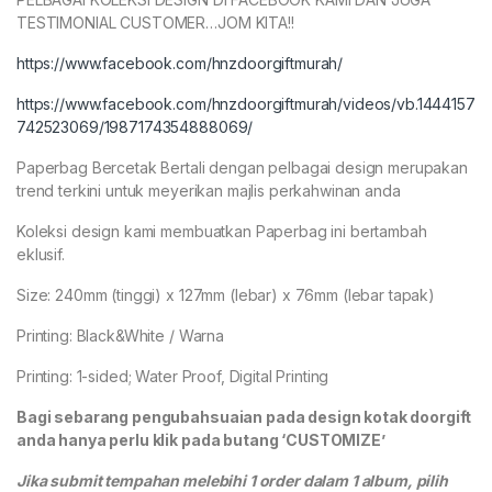
TESTIMONIAL CUSTOMER…JOM KITA!!
https://www.facebook.com/hnzdoorgiftmurah/
https://www.facebook.com/hnzdoorgiftmurah/videos/vb.1444157
742523069/1987174354888069/
Paperbag Bercetak Bertali dengan pelbagai design merupakan
trend terkini untuk meyerikan majlis perkahwinan anda
Koleksi design kami membuatkan Paperbag ini bertambah
eklusif.
Size: 240mm (tinggi) x 127mm (lebar) x 76mm (lebar tapak)
Printing: Black&White / Warna
Printing: 1-sided; Water Proof, Digital Printing
Bagi sebarang pengubahsuaian pada design kotak doorgift
anda hanya perlu klik pada butang ‘CUSTOMIZE’
Jika submit tempahan melebihi 1 order dalam 1 album, pilih