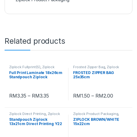
Related products
Ziplock Fullprint(S)
,
Ziplock
Frosted Zipper Bag
,
Ziplock
Printing 18x26cm FULLPRINT
Product Packaging
Full Print Laminate 18x26cm
FROSTED ZIPPER BAG
(S)
,
Ziplock Product Packaging
Standpouch Ziplock
25x35cm
RM
3.35
–
RM
3.35
RM
1.50
–
RM
2.00
Ziplock Direct Printing
,
Ziplock
Ziplock Product Packaging
,
Product Packaging
Ziplock Wedding
Standpouch Ziplock
ZIPLOCK BROWN/WHITE
13x21cm Direct Printing Y22
15x22cm