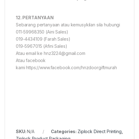
12. PERTANYAAN
Sebarang pertanyaan atau kemusykilan sila hubungi
011-59968350 (Aini Sales)
019-4434109 (Farah Sales)
019-5967015 (Afini Sales)
Atau email ke hnz3224@gmail.com
Atau facebook
kami https://www.facebook.com/hnzdoorgiftmurah
SKU:
N/A
Categories:
Ziplock Direct Printing
,
Ziplock Product Packaging