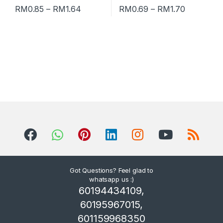
RM
0.85
–
RM
1.64
RM
0.69
–
RM
1.70
Got Questions? Feel glad to
whatsapp us :)
60194434109,
60195967015,
601159968350