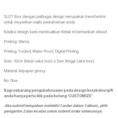
SLOT Box dengan pelbagai design merupakan trend terkini
untuk meyerikan majlis perkahwinan anda
Koleksi design kami membuatkan Kotak ini bertambah eklusif.
Printing: Warna
Printing: 1-sided; Water Proof, Digital Printing
Size : 10cm (lebar cake box) x 5cm (tinggi cake box)
Material Artpaper glossy
No Glue
Bagi sebarang pengubahsuaian pada design kotak doorgift
anda hanya perlu klik pada butang ‘CUSTOMIZE’
Jika submit tempahan melebihi 1 order dalam 1 album, pilih
pengantin 2 dan ke atas untuk submit order seterusnya.