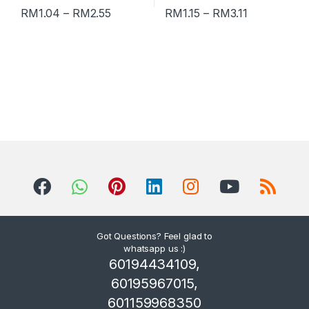
RM
1.04
–
RM
2.55
RM
1.15
–
RM
3.11
Got Questions? Feel glad to
whatsapp us :)
60194434109,
60195967015,
601159968350