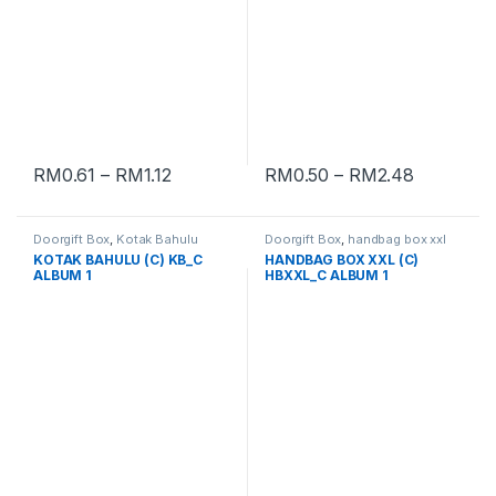
RM
0.61
–
RM
1.12
RM
0.50
–
RM
2.48
Doorgift Box
,
Kotak Bahulu
Doorgift Box
,
handbag box xxl
KOTAK BAHULU (C) KB_C
HANDBAG BOX XXL (C)
ALBUM 1
HBXXL_C ALBUM 1