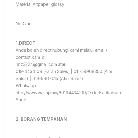
Material Artpaper glossy
No Glue
1.DIRECT
Anda boleh direct hubungi kami melalui emel /
contact kami di
hnz3224@gmail.com atau
019-4434109 (Farah Sales) | 011-59968350 (Aini
Sales) | 019-5967015 (Afini Sales)
Whatsapp
http://www.wasap.my/60194434109/OrderKadkahwin
Shop
2. BORANG TEMPAHAN