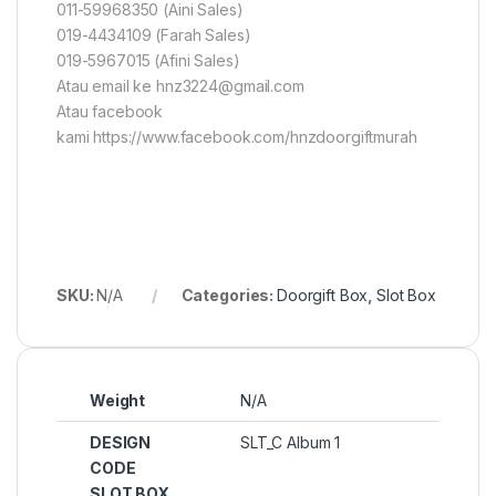
011-59968350 (Aini Sales)
019-4434109 (Farah Sales)
019-5967015 (Afini Sales)
Atau email ke hnz3224@gmail.com
Atau facebook
kami https://www.facebook.com/hnzdoorgiftmurah
SKU:
N/A
Categories:
Doorgift Box
,
Slot Box
Weight
N/A
DESIGN
SLT_C Album 1
CODE
SLOT BOX