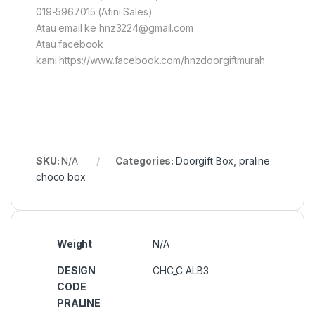
019-5967015 (Afini Sales)
Atau email ke hnz3224@gmail.com
Atau facebook
kami https://www.facebook.com/hnzdoorgiftmurah
SKU:
N/A
Categories:
Doorgift Box
,
praline
choco box
Weight
N/A
DESIGN
CHC_C ALB3
CODE
PRALINE