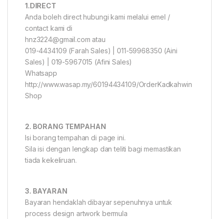
1.DIRECT
Anda boleh direct hubungi kami melalui emel /
contact kami di
hnz3224@gmail.com atau
019-4434109 (Farah Sales) | 011-59968350 (Aini
Sales) | 019-5967015 (Afini Sales)
Whatsapp
http://www.wasap.my/60194434109/OrderKadkahwin
Shop
2. BORANG TEMPAHAN
Isi borang tempahan di page ini.
Sila isi dengan lengkap dan teliti bagi memastikan
tiada kekeliruan.
3. BAYARAN
Bayaran hendaklah dibayar sepenuhnya untuk
process design artwork bermula