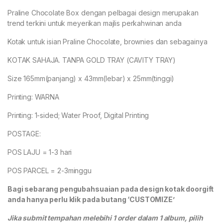
Praline Chocolate Box dengan pelbagai design merupakan
trend terkini untuk meyerikan majlis perkahwinan anda
Kotak untuk isian Praline Chocolate, brownies dan sebagainya
KOTAK SAHAJA. TANPA GOLD TRAY (CAVITY TRAY)
Size 165mm(panjang) x 43mm(lebar) x 25mm(tinggi)
Printing: WARNA
Printing: 1-sided; Water Proof, Digital Printing
POSTAGE:
POS LAJU = 1-3 hari
POS PARCEL = 2-3minggu
Bagi sebarang pengubahsuaian pada design kotak doorgift
anda hanya perlu klik pada butang ‘CUSTOMIZE’
Jika submit tempahan melebihi 1 order dalam 1 album, pilih