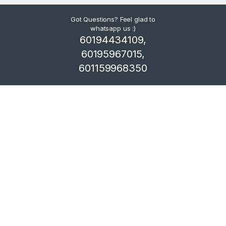
Got Questions? Feel glad to
whatsapp us :)
60194434109,
60195967015,
601159968350