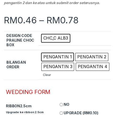
pengantin 2 dan ke atas untuk submit order seterusnya.
RM
0.46
–
RM
0.78
DESIGN CODE
CHC_C ALB3
PRALINE CHOC
BOX
PENGANTIN 1
PENGANTIN 2
BILANGAN
PENGANTIN 3
PENGANTIN 4
ORDER
Clear
WEDDING FORM
NO
RIBBON2.5cm
Upgrade ke ribbon 2.5cm
UPGRADE (
RM
0.10
)