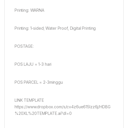
Printing: WARNA
Printing: 1-sided; Water Proof, Digital Printing
POSTAGE:
POS LAJU = 1-3 hari
POS PARCEL = 2-3minggu
LINK TEMPLATE
https://www.dropbox.com/s/cv4z6ue615lzz6j/HDBG
%20XL%20TEMPLATE.ai?dl=0