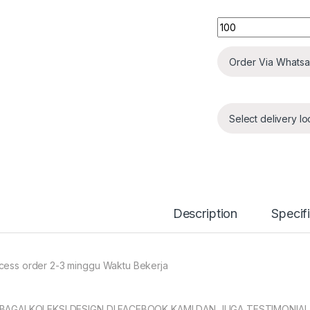
Quantity
Order Via Whats
Select delivery lo
Description
Specif
cess order 2-3 minggu Waktu Bekerja
BAGAI KOLEKSI DESIGN DI FACEBOOK KAMI DAN JUGA TESTIMONIA