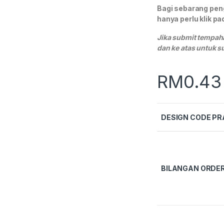
Bagi sebarang pen
hanya perlu klik p
Jika submit tempaha
dan ke atas untuk s
RM
0.43
DESIGN CODE PR
BILANGAN ORDE