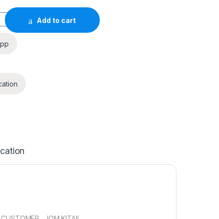
Add to cart
app
cation
ication
L CUSTOMER…JOM KITA!!