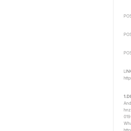
PO
POS
POS
LIN
htt
1.D
And
hnz
019
Wha
htt