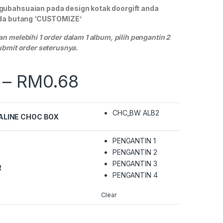
gubahsuaian pada design kotak doorgift anda
ada butang ‘CUSTOMIZE’
n melebihi 1 order dalam 1 album, pilih pengantin 2
ubmit order seterusnya.
–
RM
0.68
CHC_BW ALB2
ALINE CHOC BOX
PENGANTIN 1
PENGANTIN 2
PENGANTIN 3
R
PENGANTIN 4
Clear