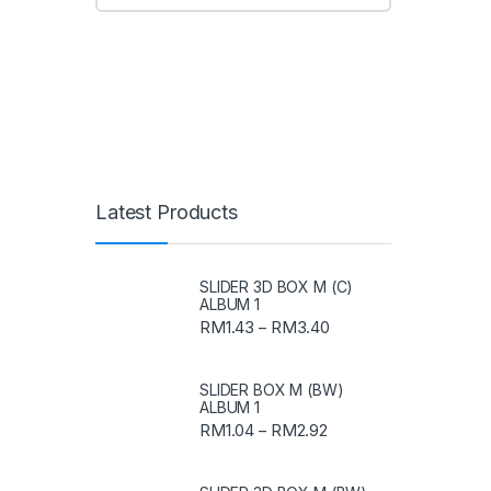
Latest Products
SLIDER 3D BOX M (C)
ALBUM 1
RM
1.43
RM
3.40
–
SLIDER BOX M (BW)
ALBUM 1
RM
1.04
RM
2.92
–