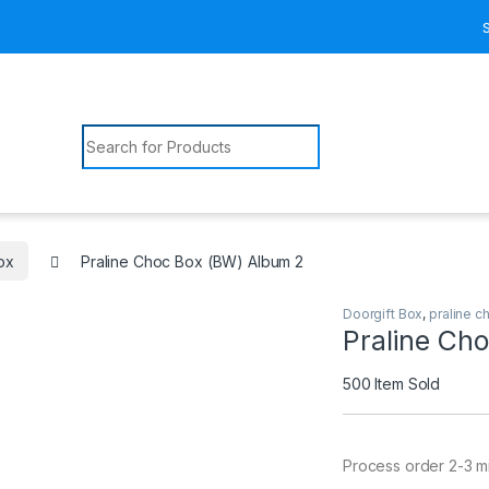
Search for:
ox
Praline Choc Box (BW) Album 2
Doorgift Box
,
praline c
Praline Ch
500
Item Sold
Process order 2-3 m