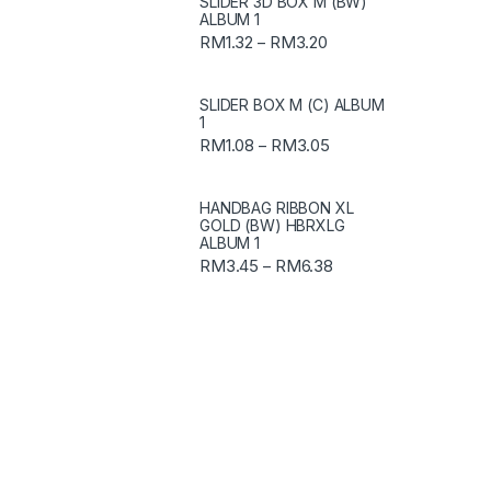
SLIDER 3D BOX M (BW)
ALBUM 1
RM
1.32
RM
3.20
–
SLIDER BOX M (C) ALBUM
1
RM
1.08
RM
3.05
–
HANDBAG RIBBON XL
GOLD (BW) HBRXLG
ALBUM 1
RM
3.45
RM
6.38
–