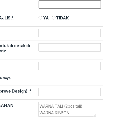
AJLIS
*
YA
TIDAK
uk di cetak di
n):
14 days
prove Design):
*
BAHAN: