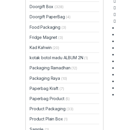
Doorgift Box
(328)
Doorgift PaperBag
(4)
Food Packaging
(3)
Fridge Magnet
(3)
Kad Kahwin
(20)
kotak botol madu ALBUM 2N
(1)
Packaging Ramadhan
(12)
Packaging Raya
(10)
Paperbag Kraft
(7)
Paperbag Product
(5)
Product Packaging
(33)
Product Plain Box
(1)
Sample
(2)