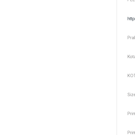
htt
Pra
Kot
KOT
Siz
Pri
Prin