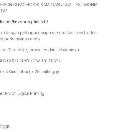
DESIGN DI FACEBOOK KAMI DAN JUGA TESTIMONIAL
A!!
ok.com/hnzdoorgiftmurah/
ox dengan pelbagai design merupakan trend terkini
lis perkahwinan anda
aline Chocolate, brownies dan sebagainya
PA GOLD TRAY (CAVITY TRAY)
 x 43mm(lebar) x 25mm(tinggi)
e
er Proof, Digital Printing
inggu