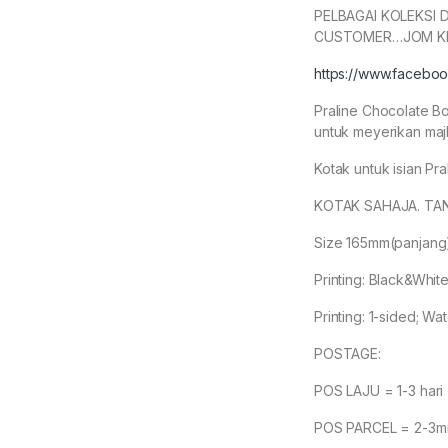
PELBAGAI KOLEKSI 
CUSTOMER…JOM KIT
https://www.facebo
Praline Chocolate B
untuk meyerikan maj
Kotak untuk isian Pr
KOTAK SAHAJA. TAN
Size 165mm(panjang)
Printing: Black&Whit
Printing: 1-sided; Wat
POSTAGE:
POS LAJU = 1-3 hari
POS PARCEL = 2-3m