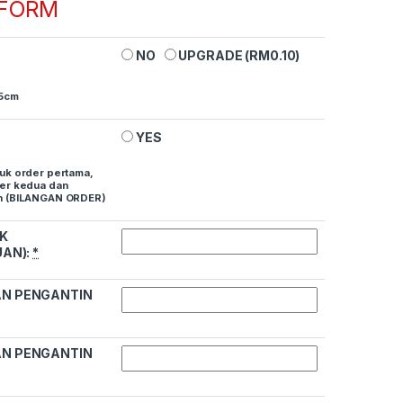
 FORM
NO
UPGRADE (
RM
0.10
)
.5cm
YES
tuk order pertama,
der kedua dan
an (BILANGAN ORDER)
K
UAN):
*
N PENGANTIN
N PENGANTIN