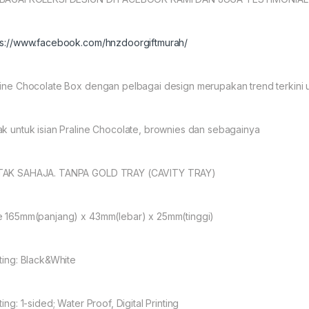
ps://www.facebook.com/hnzdoorgiftmurah/
line Chocolate Box dengan pelbagai design merupakan trend terkini 
ak untuk isian Praline Chocolate, brownies dan sebagainya
AK SAHAJA. TANPA GOLD TRAY (CAVITY TRAY)
e 165mm(panjang) x 43mm(lebar) x 25mm(tinggi)
nting: Black&White
ting: 1-sided; Water Proof, Digital Printing