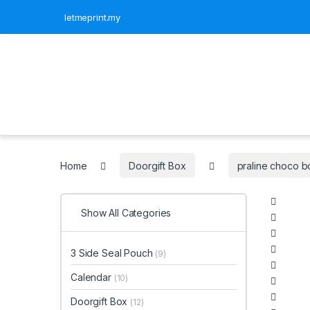
letmeprint.my
Home
Doorgift Box
praline choco b
Show All Categories
3 Side Seal Pouch
(9)
Calendar
(10)
Doorgift Box
(12)