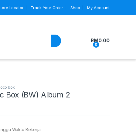
Store Locator
Track Your Order
Shop
My Account
RM
0.00
0
hoco box
oc Box (BW) Album 2
inggu Waktu Bekerja