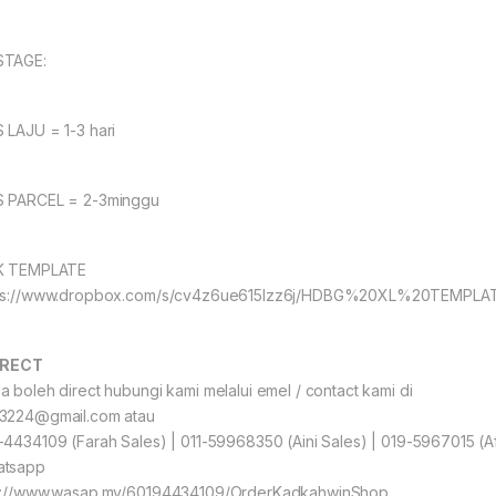
STAGE:
 LAJU = 1-3 hari
 PARCEL = 2-3minggu
K TEMPLATE
ps://www.dropbox.com/s/cv4z6ue615lzz6j/HDBG%20XL%20TEMPLAT
IRECT
a boleh direct hubungi kami melalui emel / contact kami di
3224@gmail.com atau
-4434109 (Farah Sales) | 011-59968350 (Aini Sales) | 019-5967015 (Af
tsapp
p://www.wasap.my/60194434109/OrderKadkahwinShop