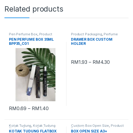
Related products
Pen Perfume Box
,
Product
Product Packaging
,
Perfume
Packaging
Drawer Box
PEN PERFUME BOX 35ML
DRAWER BOX CUSTOM
BPP35_C01
HOLDER
RM
1.93
–
RM
4.30
RM
0.69
–
RM
1.40
Kotak Tudung
,
Kotak Tudung
Custom Box Open Size
,
Product
Flatbox
,
Product Packaging
Packaging
KOTAK TUDUNG FLATBOX
BOX OPEN SIZE A3+