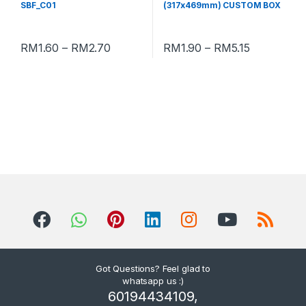
SBF_C01
(317x469mm) CUSTOM BOX
RM
1.60
–
RM
2.70
RM
1.90
–
RM
5.15
Got Questions? Feel glad to
whatsapp us :)
60194434109,