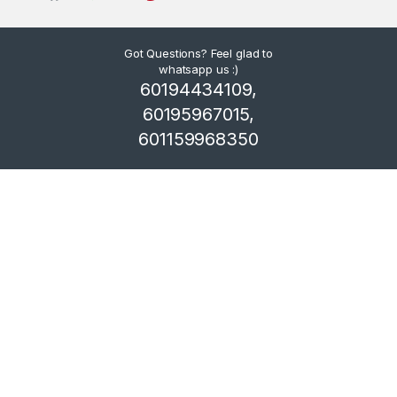
Got Questions? Feel glad to
whatsapp us :)
60194434109,
60195967015,
601159968350