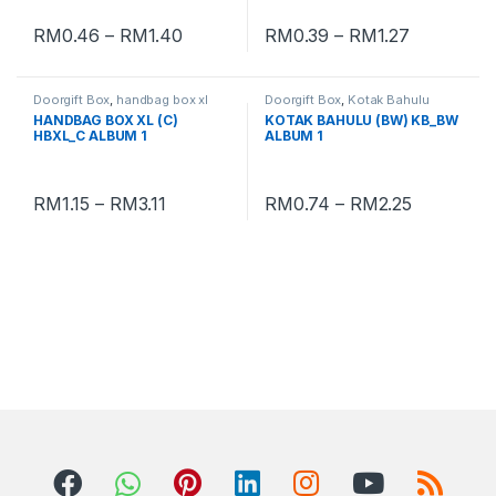
RM
0.46
–
RM
1.40
RM
0.39
–
RM
1.27
Doorgift Box
,
handbag box xl
Doorgift Box
,
Kotak Bahulu
HANDBAG BOX XL (C)
KOTAK BAHULU (BW) KB_BW
HBXL_C ALBUM 1
ALBUM 1
RM
1.15
–
RM
3.11
RM
0.74
–
RM
2.25