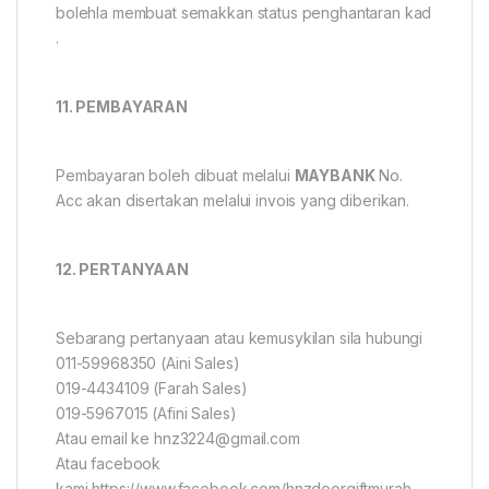
bolehla membuat semakkan status penghantaran kad
.
11. PEMBAYARAN
Pembayaran boleh dibuat melalui
MAYBANK
No.
Acc akan disertakan melalui invois yang diberikan.
12. PERTANYAAN
Sebarang pertanyaan atau kemusykilan sila hubungi
011-59968350 (Aini Sales)
019-4434109 (Farah Sales)
019-5967015 (Afini Sales)
Atau email ke hnz3224@gmail.com
Atau facebook
kami https://www.facebook.com/hnzdoorgiftmurah