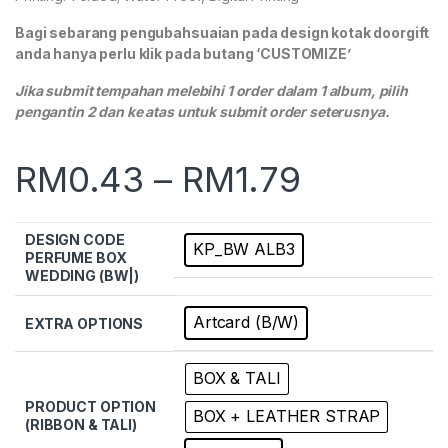
Bagi sebarang pengubahsuaian pada design kotak doorgift
anda hanya perlu klik pada butang ‘CUSTOMIZE’
Jika submit tempahan melebihi 1 order dalam 1 album, pilih
pengantin 2 dan ke atas untuk submit order seterusnya.
RM
0.43
–
RM
1.79
DESIGN CODE
KP_BW ALB3
PERFUME BOX
WEDDING (BW|)
Artcard (B/W)
EXTRA OPTIONS
BOX & TALI
PRODUCT OPTION
BOX + LEATHER STRAP
(RIBBON & TALI)