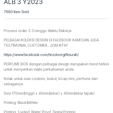
ALB 3 Y2023
7660
Item Sold
Process order 2-3 minggu Waktu Bekerja
PELBAGAI KOLEKSI DESIGN DI FACEBOOK KAMI DAN JUGA
TESTIMONIAL CUSTOMER…JOM KITA!!
https://www.facebook.com/hnzdoorgiftmurah/
PERFUME BOX dengan pelbagai design merupakan trend terkini
untuk menyerikan majlis perkahwinan anda
Kotak untuk isian cookies, biskut, kicap mini, perfume dan
sebagainya
Size 170mm(tinggi) x 40mm(lebar) x 40mm(lebar tapak)
Printing: Black&White
Printing: 1-sided; Water Proof, Digital Printing