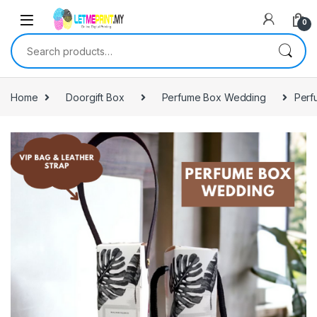
0
Search for:
Home
Doorgift Box
Perfume Box Wedding
Perf