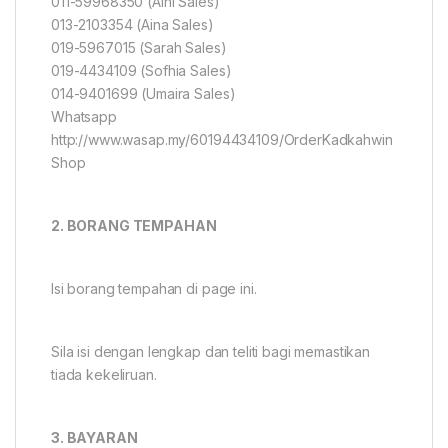
011-59968350 (Aini Sales)
013-2103354 (Aina Sales)
019-5967015 (Sarah Sales)
019-4434109 (Sofhia Sales)
014-9401699 (Umaira Sales)
Whatsapp
http://www.wasap.my/60194434109/OrderKadkahwin
Shop
2. BORANG TEMPAHAN
Isi borang tempahan di page ini.
Sila isi dengan lengkap dan teliti bagi memastikan
tiada kekeliruan.
3. BAYARAN