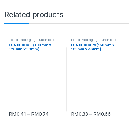
Related products
Food Packaging
,
Lunch box
Food Packaging
,
Lunch box
LUNCHBOX L (180mm x
LUNCHBOX M (150mm x
120mm x 50mm)
105mm x 46mm)
RM
0.41
–
RM
0.74
RM
0.33
–
RM
0.66