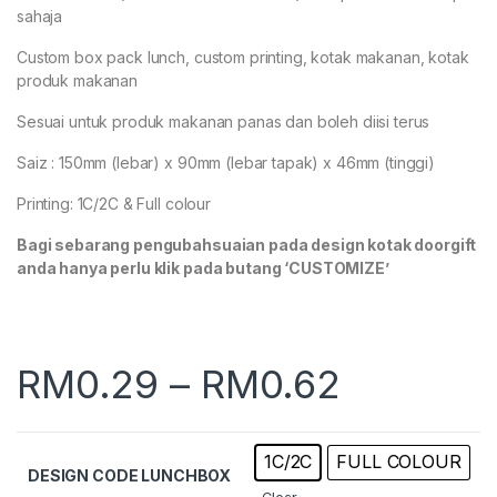
sahaja
Custom box pack lunch, custom printing, kotak makanan, kotak
produk makanan
Sesuai untuk produk makanan panas dan boleh diisi terus
Saiz : 150mm (lebar) x 90mm (lebar tapak) x 46mm (tinggi)
Printing: 1C/2C & Full colour
Bagi sebarang pengubahsuaian pada design kotak doorgift
anda hanya perlu klik pada butang ‘CUSTOMIZE’
RM
0.29
–
RM
0.62
1C/2C
FULL COLOUR
DESIGN CODE LUNCHBOX