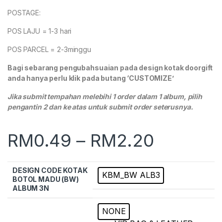
POSTAGE:
POS LAJU = 1-3 hari
POS PARCEL = 2-3minggu
Bagi sebarang pengubahsuaian pada design kotak doorgift
anda hanya perlu klik pada butang ‘CUSTOMIZE’
Jika submit tempahan melebihi 1 order dalam 1 album, pilih
pengantin 2 dan ke atas untuk submit order seterusnya.
RM
0.49
–
RM
2.20
DESIGN CODE KOTAK
KBM_BW ALB3
BOTOL MADU (BW)
ALBUM 3N
NONE