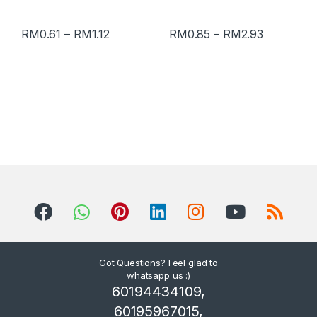
RM
0.61
–
RM
1.12
RM
0.85
–
RM
2.93
Got Questions? Feel glad to
whatsapp us :)
60194434109,
60195967015,