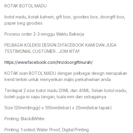
KOTAK BOTOL MADU
botol madu, kotak kahwin, gift box, goodies box, doorgift box,
paper beg goodies
Process order 2-3 minggu Waktu Bekerja
PELBAGAI KOLEKSI DESIGN DI FACEBOOK KAMI DAN JUGA
TESTIMONIAL CUSTOMER…JOM KITA!!
https://www.facebook.com/hnzdoorgiftmurah/
KOTAK isian BOTOL MADU dengan pelbagai design merupakan
trend terkini untuk menyerikan majlis perkahwinan anda
Terdapat 2 size botol madu 20ML dan 40ML. Selain botol madu,
boleh juga isi sapu tangan, tuala mini dan sebagainya
Size 120mm(tinggi) x 105mm(lebar) x 25mm(lebar tapak)
Printing: Black&White
Printing: 1-sided; Water Proof, Digital Printing