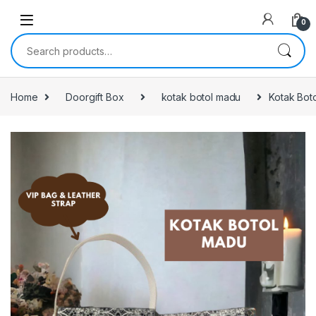
0
Search for:
Home
Doorgift Box
kotak botol madu
Kotak Bot