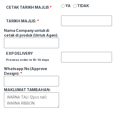
YA
TIDAK
CETAK TARIKH MAJLIS
*
TARIKH MAJLIS:
*
Nama Company untuk di
cetak di produk (Untuk Agen):
EXP DELIVERY
Process order in 10-14 days
Whatsapp No (Approve
Design):
*
MAKLUMAT TAMBAHAN: