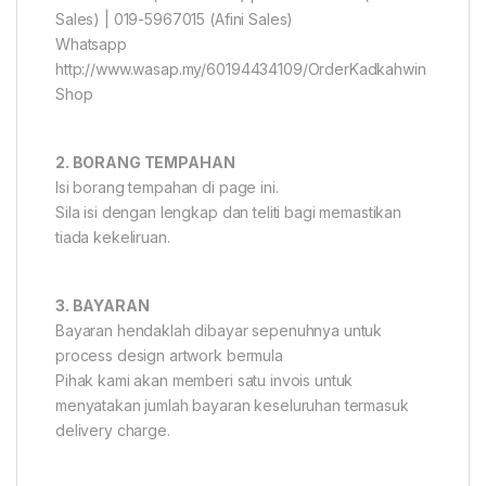
Sales) | 019-5967015 (Afini Sales)
Whatsapp
http://www.wasap.my/60194434109/OrderKadkahwin
Shop
2. BORANG TEMPAHAN
Isi borang tempahan di page ini.
Sila isi dengan lengkap dan teliti bagi memastikan
tiada kekeliruan.
3. BAYARAN
Bayaran hendaklah dibayar sepenuhnya untuk
process design artwork bermula
Pihak kami akan memberi satu invois untuk
menyatakan jumlah bayaran keseluruhan termasuk
delivery charge.