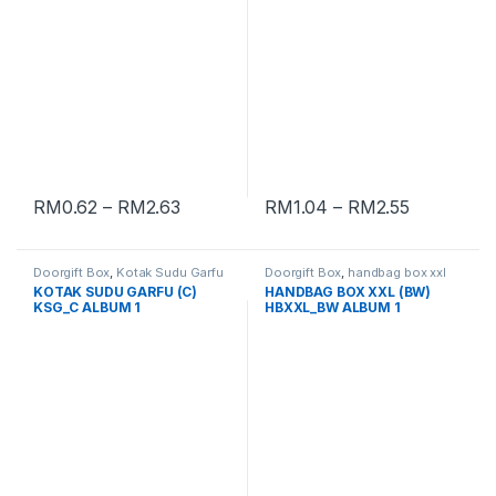
RM
0.62
–
RM
2.63
RM
1.04
–
RM
2.55
Doorgift Box
,
Kotak Sudu Garfu
Doorgift Box
,
handbag box xxl
KOTAK SUDU GARFU (C)
HANDBAG BOX XXL (BW)
KSG_C ALBUM 1
HBXXL_BW ALBUM 1