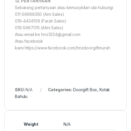
12. PERTANYAAN
Sebarang pertanyaan atau kemusykilan sila hubungi
011-59968350 (Aini Sales)
019-4434109 (Farah Sales)
019-5967015 (Afini Sales)
Atau email ke hnz3224@gmail.com
Atau facebook
kami https://www.facebook.com/hnzdoorgiftmurah
SKU:
N/A
Categories:
Doorgift Box
,
Kotak
Bahulu
Weight
N/A