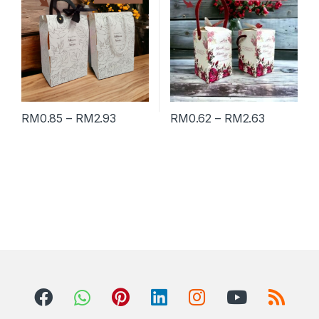
RM
0.85
–
RM
2.93
RM
0.62
–
RM
2.63