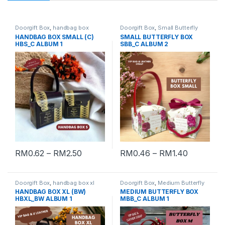
Doorgift Box
,
handbag box
Doorgift Box
,
Small Butterfly
small
Box
HANDBAG BOX SMALL (C)
SMALL BUTTERFLY BOX
HBS_C ALBUM 1
SBB_C ALBUM 2
RM
0.62
–
RM
2.50
RM
0.46
–
RM
1.40
Doorgift Box
,
handbag box xl
Doorgift Box
,
Medium Butterfly
Box
HANDBAG BOX XL (BW)
MEDIUM BUTTERFLY BOX
HBXL_BW ALBUM 1
MBB_C ALBUM 1