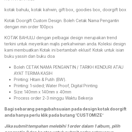
kotak bahulu, kotak kahwin, gift box, goodies box, doorgift box
Kotak Doorgift Custom Design. Boleh Cetak Nama Pengantin
dengan min order 100pcs
KOTAK BAHULU dengan pelbagai design merupakan trend
terkini untuk meyerikan majlis perkahwinan anda. Koleksi design
kami membuatkan Kotak ini bertambah eklusif. Kotak untuk isian
buku yassin dan buku doa
Boleh CETAK NAMA PENGANTIN / TARIKH KENDURI ATAU
AYAT TERIMA KASIH
Printing: Hitam & Putih (BW).
Printing: 1-sided; Water Proof, Digital Printing
Size: 140mm x 140mm x 40mm
Process order 2-3 minggu Waktu Bekerja
Bagi sebarang pengubahsuaian pada design kotak doorgift
anda hanya perlu klik pada butang ‘CUSTOMIZE’
Jika submit tempahan melebihi 1 order dalam 1 album, pilih