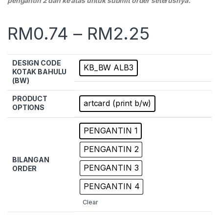
pengantin 2 dan ke atas untuk submit order seterusnya.
RM
0.74
–
RM
2.25
DESIGN CODE
KB_BW ALB3
KOTAK BAHULU
(BW)
PRODUCT
artcard (print b/w)
OPTIONS
PENGANTIN 1
PENGANTIN 2
BILANGAN
PENGANTIN 3
ORDER
PENGANTIN 4
Clear