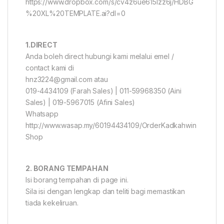
https://www.dropbox.com/s/cv4z6ue615lzz6j/HDBG
%20XL%20TEMPLATE.ai?dl=0
1.DIRECT
Anda boleh direct hubungi kami melalui emel /
contact kami di
hnz3224@gmail.com atau
019-4434109 (Farah Sales) | 011-59968350 (Aini
Sales) | 019-5967015 (Afini Sales)
Whatsapp
http://www.wasap.my/60194434109/OrderKadkahwin
Shop
2. BORANG TEMPAHAN
Isi borang tempahan di page ini.
Sila isi dengan lengkap dan teliti bagi memastikan
tiada kekeliruan.