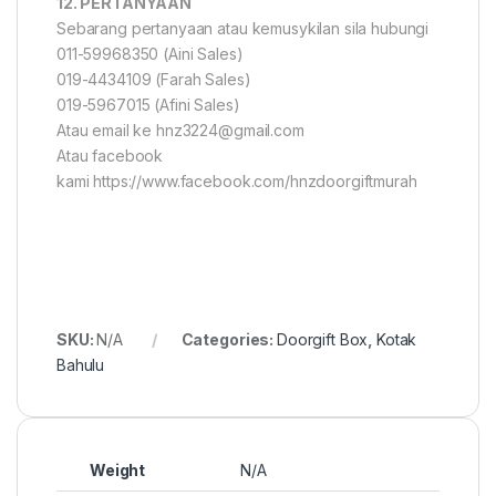
12. PERTANYAAN
Sebarang pertanyaan atau kemusykilan sila hubungi
011-59968350 (Aini Sales)
019-4434109 (Farah Sales)
019-5967015 (Afini Sales)
Atau email ke hnz3224@gmail.com
Atau facebook
kami https://www.facebook.com/hnzdoorgiftmurah
SKU:
N/A
Categories:
Doorgift Box
,
Kotak
Bahulu
Weight
N/A