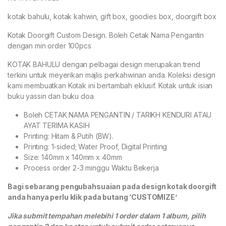
kotak bahulu, kotak kahwin, gift box, goodies box, doorgift box
Kotak Doorgift Custom Design. Boleh Cetak Nama Pengantin
dengan min order 100pcs
KOTAK BAHULU dengan pelbagai design merupakan trend
terkini untuk meyerikan majlis perkahwinan anda. Koleksi design
kami membuatkan Kotak ini bertambah eklusif. Kotak untuk isian
buku yassin dan buku doa
Boleh CETAK NAMA PENGANTIN / TARIKH KENDURI ATAU
AYAT TERIMA KASIH
Printing: Hitam & Putih (BW).
Printing: 1-sided; Water Proof, Digital Printing
Size: 140mm x 140mm x 40mm
Process order 2-3 minggu Waktu Bekerja
Bagi sebarang pengubahsuaian pada design kotak doorgift
anda hanya perlu klik pada butang ‘CUSTOMIZE’
Jika submit tempahan melebihi 1 order dalam 1 album, pilih