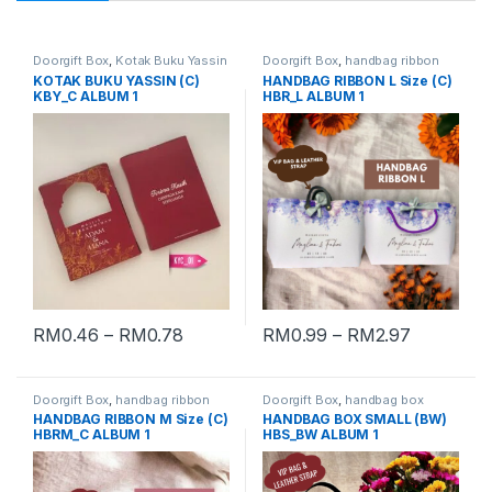
Doorgift Box
,
Kotak Buku Yassin
Doorgift Box
,
handbag ribbon
large
KOTAK BUKU YASSIN (C)
HANDBAG RIBBON L Size (C)
KBY_C ALBUM 1
HBR_L ALBUM 1
RM
0.46
–
RM
0.78
RM
0.99
–
RM
2.97
Doorgift Box
,
handbag ribbon
Doorgift Box
,
handbag box
medium
small
HANDBAG RIBBON M Size (C)
HANDBAG BOX SMALL (BW)
HBRM_C ALBUM 1
HBS_BW ALBUM 1