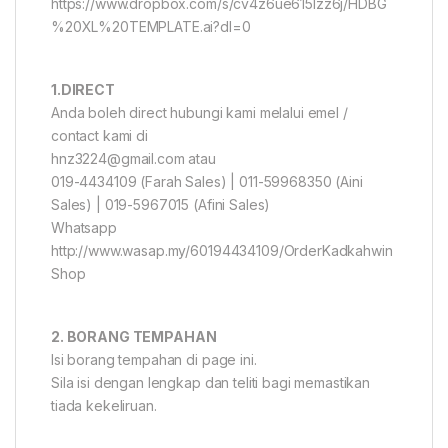
https://www.dropbox.com/s/cv4z6ue615lzz6j/HDBG
%20XL%20TEMPLATE.ai?dl=0
1.DIRECT
Anda boleh direct hubungi kami melalui emel /
contact kami di
hnz3224@gmail.com atau
019-4434109 (Farah Sales) | 011-59968350 (Aini
Sales) | 019-5967015 (Afini Sales)
Whatsapp
http://www.wasap.my/60194434109/OrderKadkahwin
Shop
2. BORANG TEMPAHAN
Isi borang tempahan di page ini.
Sila isi dengan lengkap dan teliti bagi memastikan
tiada kekeliruan.