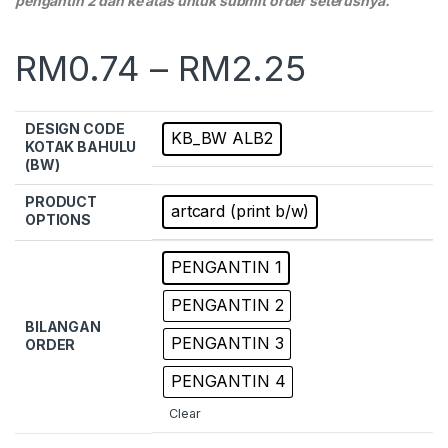
pengantin 2 dan ke atas untuk submit order seterusnya.
RM
0.74
–
RM
2.25
DESIGN CODE
KB_BW ALB2
KOTAK BAHULU
(BW)
PRODUCT
artcard (print b/w)
OPTIONS
PENGANTIN 1
PENGANTIN 2
BILANGAN
PENGANTIN 3
ORDER
PENGANTIN 4
Clear