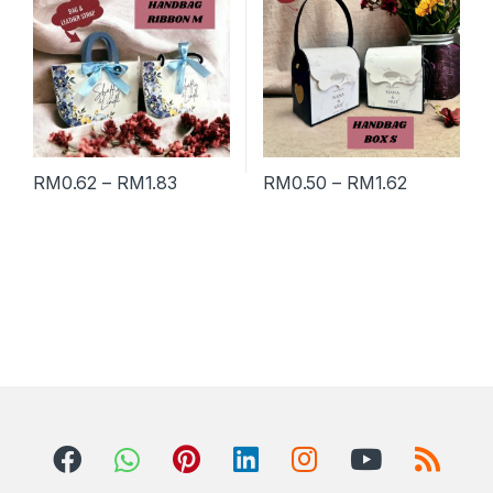
RM
0.62
–
RM
1.83
RM
0.50
–
RM
1.62