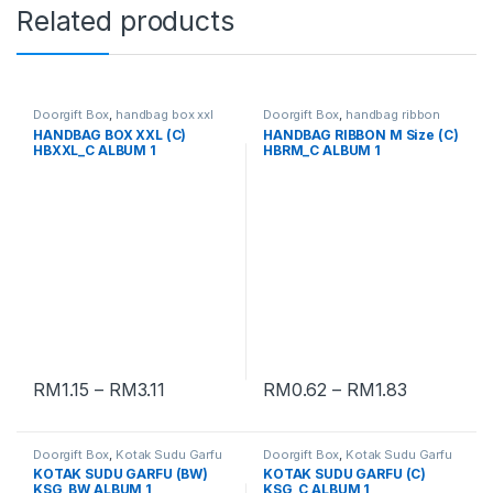
Related products
Doorgift Box
,
handbag box xxl
Doorgift Box
,
handbag ribbon
medium
HANDBAG BOX XXL (C)
HANDBAG RIBBON M Size (C)
HBXXL_C ALBUM 1
HBRM_C ALBUM 1
RM
1.15
–
RM
3.11
RM
0.62
–
RM
1.83
Doorgift Box
,
Kotak Sudu Garfu
Doorgift Box
,
Kotak Sudu Garfu
KOTAK SUDU GARFU (BW)
KOTAK SUDU GARFU (C)
KSG_BW ALBUM 1
KSG_C ALBUM 1