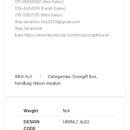
011-59968350 (Aini Sales)
019-4434109 (Farah Sales)
019-5967015 (Afini Sales)
Atau email ke hnz3224@gmail.com
Atau facebook
kami https://www.facebook.com/hnzdoorgiftmurah
SKU:
N/A
Categories:
Doorgift Box
,
handbag ribbon medium
Weight
N/A
DESIGN
HBRM_C ALB2
CODE