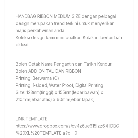
HANDBAG RIBBON MEDIUM SIZE dengan pelbagai
design merupakan trend terkini untuk menyerikan
majlis perkahwinan anda
Koleksi design kami membuatkan Kotak ini bertambah
eklusif.
Boleh Cetak Nama Pengantin dan Tarikh Kenduri
Boleh ADD ON TALI DAN RIBBON
Printing: Berwarna (C)
Printing: 1-sided; Water Proof, Digital Printing
Size: 123mm(tinggi) x 155mm(lebar bawah) x
210mm(lebar atas) x 60mm(lebar tapak)
LINK TEMPLATE
https://www.dropbox.com/s/cv4z6ue615lzz6j/HDBG
%20XL%20TEMPLATE.ai?dl=0