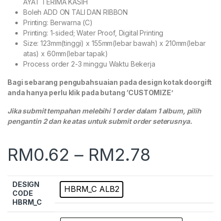
AYAT TERIMA KASIH
Boleh ADD ON TALI DAN RIBBON
Printing: Berwarna (C)
Printing: 1-sided; Water Proof, Digital Printing
Size: 123mm(tinggi) x 155mm(lebar bawah) x 210mm(lebar
atas) x 60mm(lebar tapak)
Process order 2-3 minggu Waktu Bekerja
Bagi sebarang pengubahsuaian pada design kotak doorgift
anda hanya perlu klik pada butang ‘CUSTOMIZE’
Jika submit tempahan melebihi 1 order dalam 1 album, pilih
pengantin 2 dan ke atas untuk submit order seterusnya.
RM
0.62
–
RM
2.78
DESIGN
HBRM_C ALB2
CODE
HBRM_C