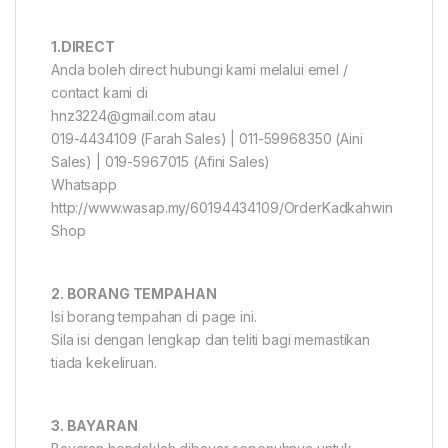
1.DIRECT
Anda boleh direct hubungi kami melalui emel /
contact kami di
hnz3224@gmail.com atau
019-4434109 (Farah Sales) | 011-59968350 (Aini
Sales) | 019-5967015 (Afini Sales)
Whatsapp
http://www.wasap.my/60194434109/OrderKadkahwin
Shop
2. BORANG TEMPAHAN
Isi borang tempahan di page ini.
Sila isi dengan lengkap dan teliti bagi memastikan
tiada kekeliruan.
3. BAYARAN