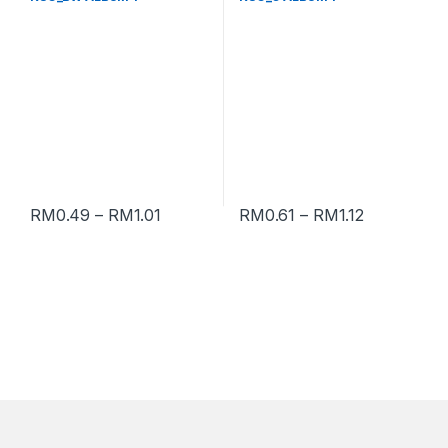
RM
0.49
–
RM
1.01
RM
0.61
–
RM
1.12