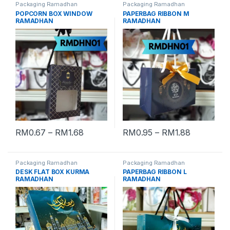
Packaging Ramadhan
Packaging Ramadhan
POPCORN BOX WINDOW
PAPERBAG RIBBON M
RAMADHAN
RAMADHAN
RM
0.67
–
RM
1.68
RM
0.95
–
RM
1.88
Packaging Ramadhan
Packaging Ramadhan
DESK FLAT BOX KURMA
PAPERBAG RIBBON L
RAMADHAN
RAMADHAN