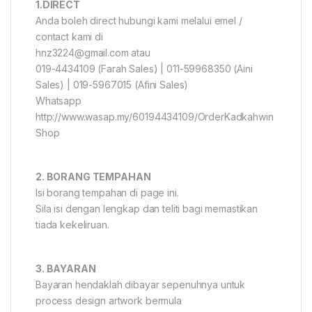
1.DIRECT
Anda boleh direct hubungi kami melalui emel /
contact kami di
hnz3224@gmail.com atau
019-4434109 (Farah Sales) | 011-59968350 (Aini
Sales) | 019-5967015 (Afini Sales)
Whatsapp
http://www.wasap.my/60194434109/OrderKadkahwin
Shop
2. BORANG TEMPAHAN
Isi borang tempahan di page ini.
Sila isi dengan lengkap dan teliti bagi memastikan
tiada kekeliruan.
3. BAYARAN
Bayaran hendaklah dibayar sepenuhnya untuk
process design artwork bermula