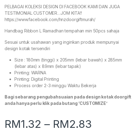
PELBAGAI KOLEKSI DESIGN DI FACEBOOK KAMI DAN JUGA
TESTIMONIAL CUSTOMER…JOM KITA!!
https://www.facebook.com/hnzdoorgiftmurah/
Handbag Ribbon L Ramadhan tempahan min 50pcs sahaja
Sesuai untuk usahawan yang inginkan produk mempunyai
design kotak tersendiri
Size : 180mm (tinggi) x 205mm (lebar bawah) x 285mm
(lebar atas) x 89mm (lebar tapak)
Printing: WARNA
Printing: Digital Printing
Process order 2-3 minggu Waktu Bekerja
Bagi sebarang pengubahsuaian pada design kotak doorgift
anda hanya perlu klik pada butang ‘CUSTOMIZE’
RM
1.32
–
RM
2.83