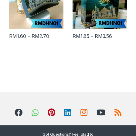
RM
1.60
–
RM
2.70
RM
1.85
–
RM
3.56
Got Questions? Feel glad to