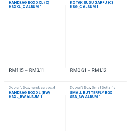
HANDBAG BOX XXL (C)
KOTAK SUDU GARFU (C)
HBXXL_C ALBUM 1
KSG_C ALBUM 1
RM
1.15
–
RM
3.11
RM
0.61
–
RM
1.12
Doorgift Box
,
handbag box xl
Doorgift Box
,
Small Butterfly
Box
HANDBAG BOX XL (BW)
SMALL BUTTERFLY BOX
HBXL_BW ALBUM 1
SBB_BW ALBUM 1