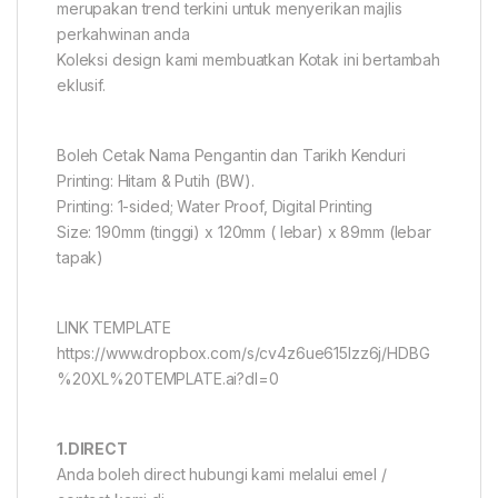
merupakan trend terkini untuk menyerikan majlis
perkahwinan anda
Koleksi design kami membuatkan Kotak ini bertambah
eklusif.
Boleh Cetak Nama Pengantin dan Tarikh Kenduri
Printing: Hitam & Putih (BW).
Printing: 1-sided; Water Proof, Digital Printing
Size: 190mm (tinggi) x 120mm ( lebar) x 89mm (lebar
tapak)
LINK TEMPLATE
https://www.dropbox.com/s/cv4z6ue615lzz6j/HDBG
%20XL%20TEMPLATE.ai?dl=0
1.DIRECT
Anda boleh direct hubungi kami melalui emel /