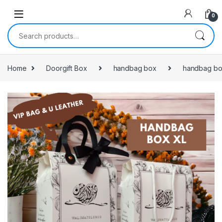
0
Search for:
Home
Doorgift Box
handbag box
handbag bo