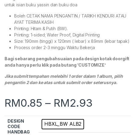
untuk isian buku yassin dan buku doa
Boleh CETAK NAMA PENGANTIN / TARIKH KENDURI ATAU
AYAT TERIMA KASIH
Printing: Hitam & Putih (BW).
Printing: 1-sided; Water Proof, Digital Printing
Size: 190mm (tinggi) x 120mm ( lebar) x 89mm (lebar tapak)
Process order 2-3 minggu Waktu Bekerja
Bagi sebarang pengubahsuaian pada design kotak doorgift
anda hanya perlu klik pada butang ‘CUSTOMIZE’
Jika submit tempahan melebihi 1 order dalam 1 album, pilih
pengantin 2 dan ke atas untuk submit order seterusnya.
RM
0.85
–
RM
2.93
DESIGN
HBXL_BW ALB2
CODE
HANDBAG