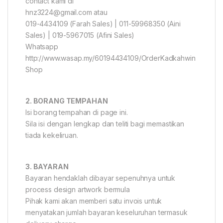
contact kami di
hnz3224@gmail.com atau
019-4434109 (Farah Sales) | 011-59968350 (Aini
Sales) | 019-5967015 (Afini Sales)
Whatsapp
http://www.wasap.my/60194434109/OrderKadkahwin
Shop
2. BORANG TEMPAHAN
Isi borang tempahan di page ini.
Sila isi dengan lengkap dan teliti bagi memastikan
tiada kekeliruan.
3. BAYARAN
Bayaran hendaklah dibayar sepenuhnya untuk
process design artwork bermula
Pihak kami akan memberi satu invois untuk
menyatakan jumlah bayaran keseluruhan termasuk