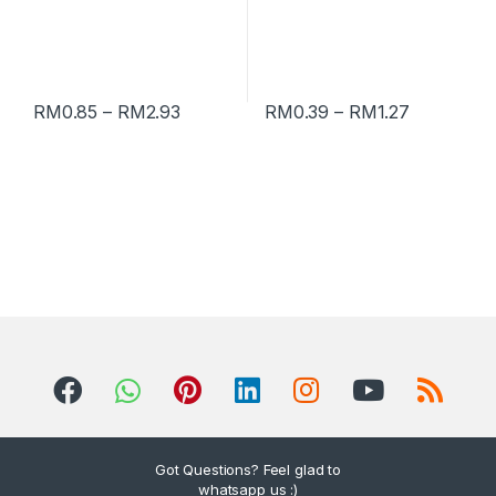
RM
0.85
–
RM
2.93
RM
0.39
–
RM
1.27
Got Questions? Feel glad to
whatsapp us :)