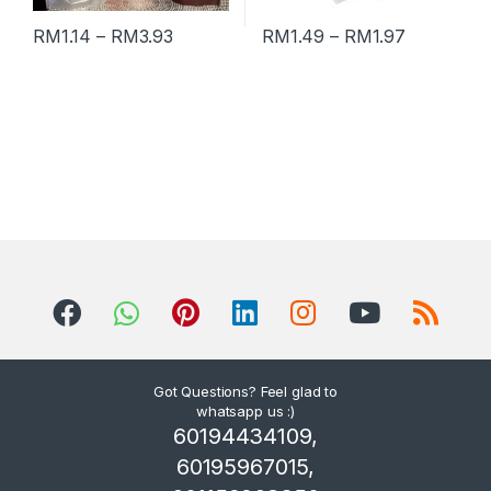
RM
1.14
–
RM
3.93
RM
1.49
–
RM
1.97
Got Questions? Feel glad to
whatsapp us :)
60194434109,
60195967015,