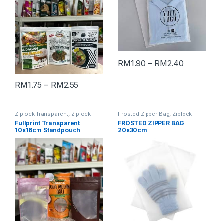
RM
1.90
–
RM
2.40
RM
1.75
–
RM
2.55
Ziplock Transparent
,
Ziplock
Frosted Zipper Bag
,
Ziplock
Product Packaging
Product Packaging
Fullprint Transparent
FROSTED ZIPPER BAG
10x16cm Standpouch
20x30cm
Ziplock