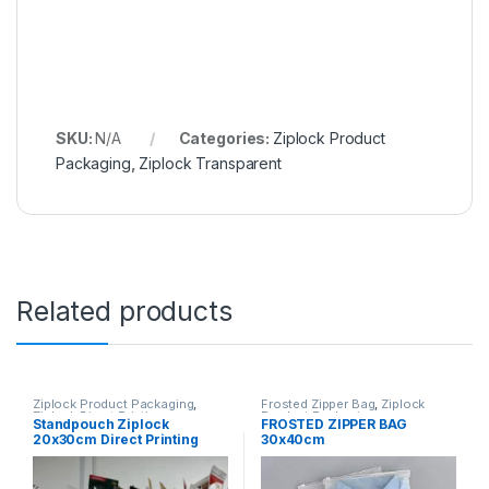
SKU:
N/A
Categories:
Ziplock Product
Packaging
,
Ziplock Transparent
Related products
Ziplock Product Packaging
,
Frosted Zipper Bag
,
Ziplock
Ziplock Direct Printing
Product Packaging
Standpouch Ziplock
FROSTED ZIPPER BAG
20x30cm Direct Printing
30x40cm
Y22