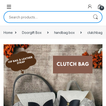
0
Search for:
Home
Doorgift Box
handbag box
clutchbag