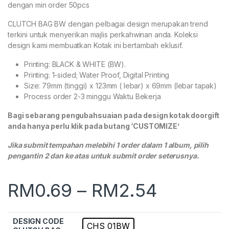
dengan min order 50pcs
CLUTCH BAG BW dengan pelbagai design merupakan trend
terkini untuk menyerikan majlis perkahwinan anda. Koleksi
design kami membuatkan Kotak ini bertambah eklusif.
Printing: BLACK & WHITE (BW).
Printing: 1-sided; Water Proof, Digital Printing
Size: 79mm (tinggi) x 123mm ( lebar) x 69mm (lebar tapak)
Process order 2-3 minggu Waktu Bekerja
Bagi sebarang pengubahsuaian pada design kotak doorgift
anda hanya perlu klik pada butang ‘CUSTOMIZE’
Jika submit tempahan melebihi 1 order dalam 1 album, pilih
pengantin 2 dan ke atas untuk submit order seterusnya.
RM
0.69
–
RM
2.54
DESIGN CODE
CHS_01BW