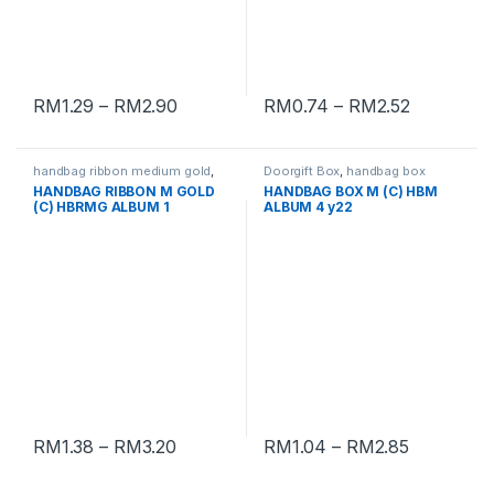
RM
1.29
–
RM
2.90
RM
0.74
–
RM
2.52
handbag ribbon medium gold
,
Doorgift Box
,
handbag box
handbag box
HANDBAG RIBBON M GOLD
HANDBAG BOX M (C) HBM
(C) HBRMG ALBUM 1
ALBUM 4 y22
RM
1.38
–
RM
3.20
RM
1.04
–
RM
2.85