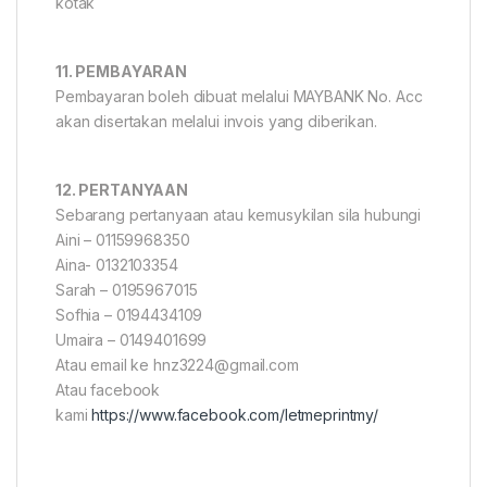
kotak
11. PEMBAYARAN
Pembayaran boleh dibuat melalui MAYBANK No. Acc
akan disertakan melalui invois yang diberikan.
12. PERTANYAAN
Sebarang pertanyaan atau kemusykilan sila hubungi
Aini – 01159968350
Aina- 0132103354
Sarah – 0195967015
Sofhia – 0194434109
Umaira – 0149401699
Atau email ke hnz3224@gmail.com
Atau facebook
kami
https://www.facebook.com/letmeprintmy/