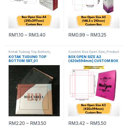
RM
1.10
–
RM
3.40
RM
0.99
–
RM
3.25
Kotak Tudung Top Bottom
,
Custom Box Open Size
,
Product
Product Packaging
Packaging
KOTAK TUDUNG TOP
BOX OPEN SIZE A2
BOTTOM SBT_01
(420x594mm) CUSTOM BOX
RM
2.20
–
RM
3.50
RM
3.42
–
RM
5.50