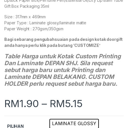
Lipstick Paper Box/Perfume Pen/Essential Oil/D.i.y Lip Balm Tube
Gift Box Packaging 35ml
Size : 317mm x 469mm
Paper Type : Laminate glossy/laminate matte
Paper Weight : 270gsm/350gsm
Bagi sebarang pengubahsuaian pada design kotak doorgift
anda hanya perlu klik pada butang ‘CUSTOMIZE’
Table Harga untuk Kotak Custom Printing
Dan Laminate DEPAN SHJ. Sila request
sebut harga baru untuk Printing dan
Laminate DEPAN BELAKANG. CUSTOM
HOLDER perlu request sebut harga baru.
RM
1.90
–
RM
5.15
LAMINATE GLOSSY
PILIHAN