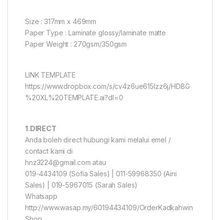
Size : 317mm x 469mm
Paper Type : Laminate glossy/laminate matte
Paper Weight : 270gsm/350gsm
LINK TEMPLATE
https://www.dropbox.com/s/cv4z6ue615lzz6j/HDBG
%20XL%20TEMPLATE.ai?dl=0
1.DIRECT
Anda boleh direct hubungi kami melalui emel /
contact kami di
hnz3224@gmail.com atau
019-4434109 (Sofia Sales) | 011-59968350 (Aini
Sales) | 019-5967015 (Sarah Sales)
Whatsapp
http://www.wasap.my/60194434109/OrderKadkahwin
Shop