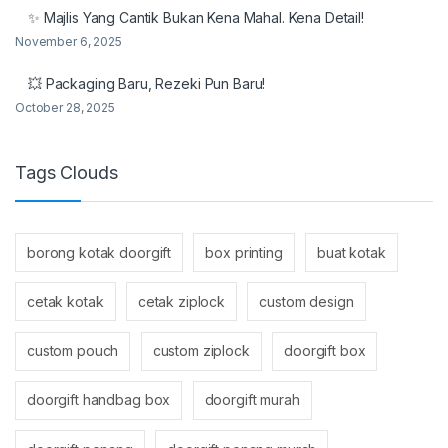
✨ Majlis Yang Cantik Bukan Kena Mahal. Kena Detail!
November 6, 2025
💥 Packaging Baru, Rezeki Pun Baru!
October 28, 2025
Tags Clouds
borong kotak doorgift
box printing
buat kotak
cetak kotak
cetak ziplock
custom design
custom pouch
custom ziplock
doorgift box
doorgift handbag box
doorgift murah