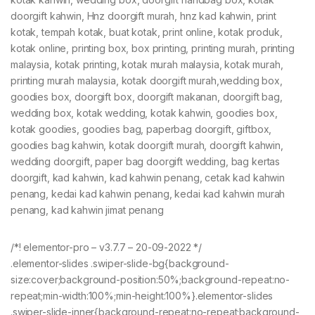
doorgift kahwin, Hnz doorgift murah, hnz kad kahwin, print
kotak, tempah kotak, buat kotak, print online, kotak produk,
kotak online, printing box, box printing, printing murah, printing
malaysia, kotak printing, kotak murah malaysia, kotak murah,
printing murah malaysia, kotak doorgift murah,wedding box,
goodies box, doorgift box, doorgift makanan, doorgift bag,
wedding box, kotak wedding, kotak kahwin, goodies box,
kotak goodies, goodies bag, paperbag doorgift, giftbox,
goodies bag kahwin, kotak doorgift murah, doorgift kahwin,
wedding doorgift, paper bag doorgift wedding, bag kertas
doorgift, kad kahwin, kad kahwin penang, cetak kad kahwin
penang, kedai kad kahwin penang, kedai kad kahwin murah
penang, kad kahwin jimat penang
/*! elementor-pro – v3.7.7 – 20-09-2022 */
.elementor-slides .swiper-slide-bg{background-
size:cover;background-position:50%;background-repeat:no-
repeat;min-width:100%;min-height:100%}.elementor-slides
.swiper-slide-inner{background-repeat:no-repeat;background-