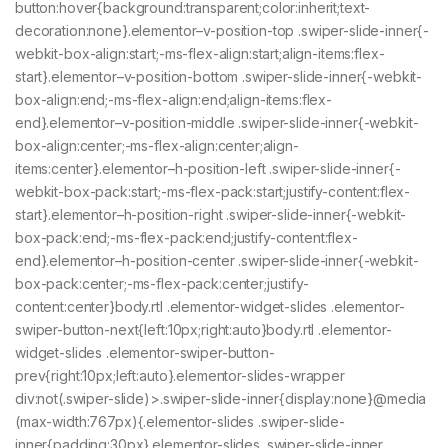
button:hover{background:transparent;color:inherit;text-
decoration:none}.elementor–v-position-top .swiper-slide-inner{-
webkit-box-align:start;-ms-flex-align:start;align-items:flex-
start}.elementor–v-position-bottom .swiper-slide-inner{-webkit-
box-align:end;-ms-flex-align:end;align-items:flex-
end}.elementor–v-position-middle .swiper-slide-inner{-webkit-
box-align:center;-ms-flex-align:center;align-
items:center}.elementor–h-position-left .swiper-slide-inner{-
webkit-box-pack:start;-ms-flex-pack:start;justify-content:flex-
start}.elementor–h-position-right .swiper-slide-inner{-webkit-
box-pack:end;-ms-flex-pack:end;justify-content:flex-
end}.elementor–h-position-center .swiper-slide-inner{-webkit-
box-pack:center;-ms-flex-pack:center;justify-
content:center}body.rtl .elementor-widget-slides .elementor-
swiper-button-next{left:10px;right:auto}body.rtl .elementor-
widget-slides .elementor-swiper-button-
prev{right:10px;left:auto}.elementor-slides-wrapper
div:not(.swiper-slide)>.swiper-slide-inner{display:none}@media
(max-width:767px){.elementor-slides .swiper-slide-
inner{padding:30px}.elementor-slides .swiper-slide-inner