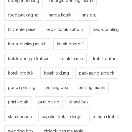
doorgift penang
doorgift penang murah
food packaging
harga kotak
hnz ent
hnz enterprise
kedai kotak kahwin
kedai printing
kedai printing murah
kotak doorgift
kotak doorgift kahwin
kotak murah
kotak online
kotak produk
kotak tudung
packaging ziplock
pouch printing
printing box
printing murah
print kotak
print online
shawl box
stand pouch
supplier kotak dorgift
tempah kotak
wedding box
ziplock bag malaysia