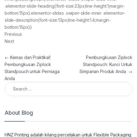
.elementor-slide-heading{font-size:23px;line-height:1;margin-
bottom:15px}.elementor-slides .swiper-slide-inner .elementor-
slide-description{font-size:13px;line-height:1.4;margin-
bottom:15px}}
Previous
Next
Post navigation
←
Kemas dan Praktikal!
Pembungkusan Ziplock
Pembungkusan Ziplock
Standpouch: Kunci Untuk
Standpouch untuk Perniaga
Simpanan Produk Anda
→
Anda
Search for:
About Blog
HNZ Printing adalah kilang percetakan untuk Flexible Packaging