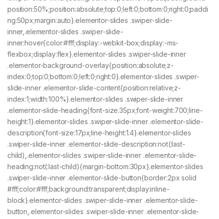
position:50%;position:absolute;top:0;left:0;bottom:0;right:0;paddi
ng:50px;margin:auto}.elementor-slides .swiper-slide-
inner,.elementor-slides .swiper-slide-
inner:hover{color:#fff;display:-webkit-box;display:-ms-
flexbox;display:flex}.elementor-slides .swiper-slide-inner
.elementor-background-overlay{position:absolute;z-
index:0;top:0;bottom:0;left:0;right:0}.elementor-slides .swiper-
slide-inner .elementor-slide-content{position:relative;z-
index:1;width:100%}.elementor-slides .swiper-slide-inner
.elementor-slide-heading{font-size:35px;font-weight:700;line-
height:1}.elementor-slides .swiper-slide-inner .elementor-slide-
description{font-size:17px;line-height:1.4}.elementor-slides
.swiper-slide-inner .elementor-slide-description:not(:last-
child),.elementor-slides .swiper-slide-inner .elementor-slide-
heading:not(:last-child){margin-bottom:30px}.elementor-slides
.swiper-slide-inner .elementor-slide-button{border:2px solid
#fff;color:#fff;background:transparent;display:inline-
block}.elementor-slides .swiper-slide-inner .elementor-slide-
button,.elementor-slides .swiper-slide-inner .elementor-slide-