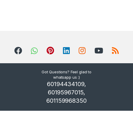
Got Questions? Feel glad to
whatsapp us :)
60194434109,
60195967015,
601159968350