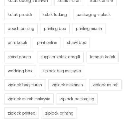
kotak doorgift kahwin
kotak murah
kotak online
kotak produk
kotak tudung
packaging ziplock
pouch printing
printing box
printing murah
print kotak
print online
shawl box
stand pouch
supplier kotak dorgift
tempah kotak
wedding box
ziplock bag malaysia
ziplock bag murah
ziplock makanan
ziplock murah
ziplock murah malaysia
ziplock packaging
ziplock printed
ziplock printing