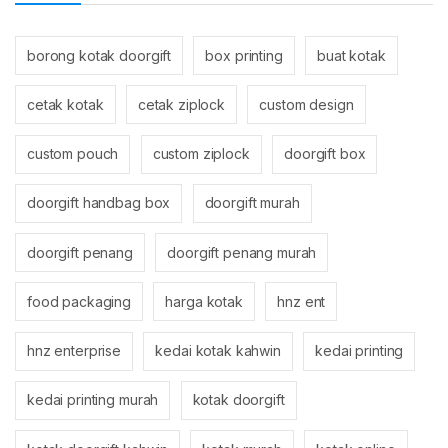
borong kotak doorgift
box printing
buat kotak
cetak kotak
cetak ziplock
custom design
custom pouch
custom ziplock
doorgift box
doorgift handbag box
doorgift murah
doorgift penang
doorgift penang murah
food packaging
harga kotak
hnz ent
hnz enterprise
kedai kotak kahwin
kedai printing
kedai printing murah
kotak doorgift