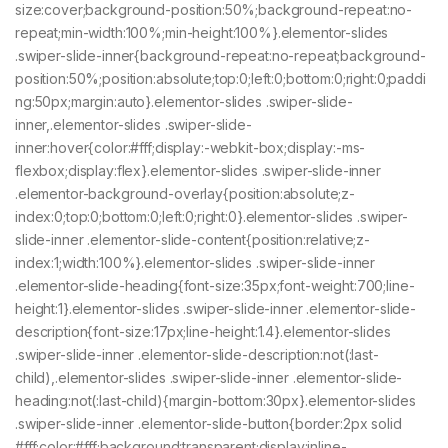
size:cover;background-position:50%;background-repeat:no-
repeat;min-width:100%;min-height:100%}.elementor-slides
.swiper-slide-inner{background-repeat:no-repeat;background-
position:50%;position:absolute;top:0;left:0;bottom:0;right:0;paddi
ng:50px;margin:auto}.elementor-slides .swiper-slide-
inner,.elementor-slides .swiper-slide-
inner:hover{color:#fff;display:-webkit-box;display:-ms-
flexbox;display:flex}.elementor-slides .swiper-slide-inner
.elementor-background-overlay{position:absolute;z-
index:0;top:0;bottom:0;left:0;right:0}.elementor-slides .swiper-
slide-inner .elementor-slide-content{position:relative;z-
index:1;width:100%}.elementor-slides .swiper-slide-inner
.elementor-slide-heading{font-size:35px;font-weight:700;line-
height:1}.elementor-slides .swiper-slide-inner .elementor-slide-
description{font-size:17px;line-height:1.4}.elementor-slides
.swiper-slide-inner .elementor-slide-description:not(:last-
child),.elementor-slides .swiper-slide-inner .elementor-slide-
heading:not(:last-child){margin-bottom:30px}.elementor-slides
.swiper-slide-inner .elementor-slide-button{border:2px solid
#fff;color:#fff;background:transparent;display:inline-