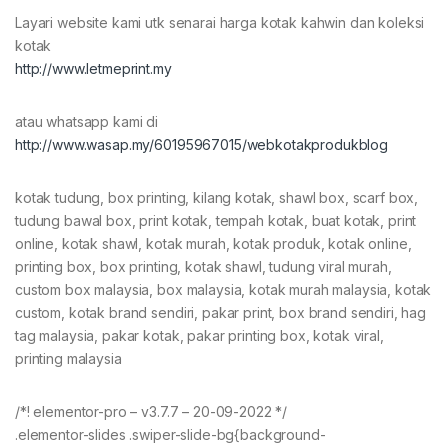
Layari website kami utk senarai harga kotak kahwin dan koleksi
kotak
http://www.letmeprint.my
atau whatsapp kami di
http://www.wasap.my/60195967015/webkotakprodukblog
kotak tudung, box printing, kilang kotak, shawl box, scarf box,
tudung bawal box, print kotak, tempah kotak, buat kotak, print
online, kotak shawl, kotak murah, kotak produk, kotak online,
printing box, box printing, kotak shawl, tudung viral murah,
custom box malaysia, box malaysia, kotak murah malaysia, kotak
custom, kotak brand sendiri, pakar print, box brand sendiri, hag
tag malaysia, pakar kotak, pakar printing box, kotak viral,
printing malaysia
/*! elementor-pro – v3.7.7 – 20-09-2022 */
.elementor-slides .swiper-slide-bg{background-