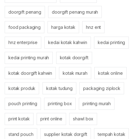
doorgift penang
doorgift penang murah
food packaging
harga kotak
hnz ent
hnz enterprise
kedai kotak kahwin
kedai printing
kedai printing murah
kotak doorgift
kotak doorgift kahwin
kotak murah
kotak online
kotak produk
kotak tudung
packaging ziplock
pouch printing
printing box
printing murah
print kotak
print online
shawl box
stand pouch
supplier kotak dorgift
tempah kotak