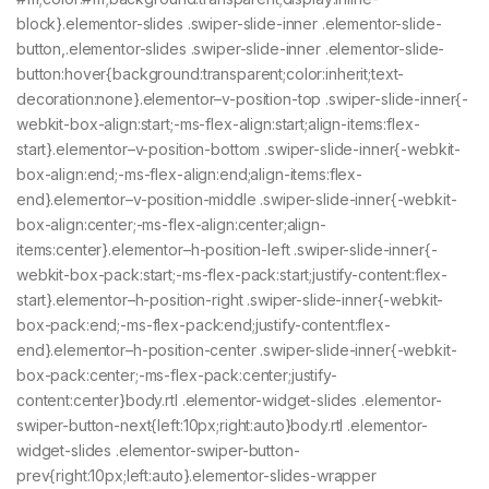
block}.elementor-slides .swiper-slide-inner .elementor-slide-
button,.elementor-slides .swiper-slide-inner .elementor-slide-
button:hover{background:transparent;color:inherit;text-
decoration:none}.elementor–v-position-top .swiper-slide-inner{-
webkit-box-align:start;-ms-flex-align:start;align-items:flex-
start}.elementor–v-position-bottom .swiper-slide-inner{-webkit-
box-align:end;-ms-flex-align:end;align-items:flex-
end}.elementor–v-position-middle .swiper-slide-inner{-webkit-
box-align:center;-ms-flex-align:center;align-
items:center}.elementor–h-position-left .swiper-slide-inner{-
webkit-box-pack:start;-ms-flex-pack:start;justify-content:flex-
start}.elementor–h-position-right .swiper-slide-inner{-webkit-
box-pack:end;-ms-flex-pack:end;justify-content:flex-
end}.elementor–h-position-center .swiper-slide-inner{-webkit-
box-pack:center;-ms-flex-pack:center;justify-
content:center}body.rtl .elementor-widget-slides .elementor-
swiper-button-next{left:10px;right:auto}body.rtl .elementor-
widget-slides .elementor-swiper-button-
prev{right:10px;left:auto}.elementor-slides-wrapper