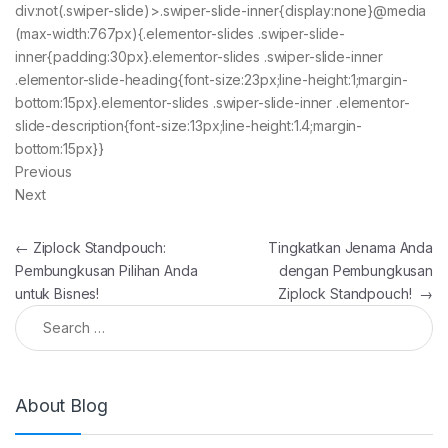
div:not(.swiper-slide)>.swiper-slide-inner{display:none}@media
(max-width:767px){.elementor-slides .swiper-slide-
inner{padding:30px}.elementor-slides .swiper-slide-inner
.elementor-slide-heading{font-size:23px;line-height:1;margin-
bottom:15px}.elementor-slides .swiper-slide-inner .elementor-
slide-description{font-size:13px;line-height:1.4;margin-
bottom:15px}}
Previous
Next
Post navigation
←
Ziplock Standpouch:
Tingkatkan Jenama Anda
Pembungkusan Pilihan Anda
dengan Pembungkusan
untuk Bisnes!
Ziplock Standpouch!
→
Search for:
About Blog