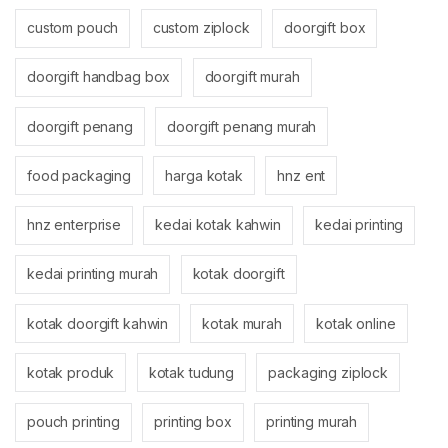
custom pouch
custom ziplock
doorgift box
doorgift handbag box
doorgift murah
doorgift penang
doorgift penang murah
food packaging
harga kotak
hnz ent
hnz enterprise
kedai kotak kahwin
kedai printing
kedai printing murah
kotak doorgift
kotak doorgift kahwin
kotak murah
kotak online
kotak produk
kotak tudung
packaging ziplock
pouch printing
printing box
printing murah