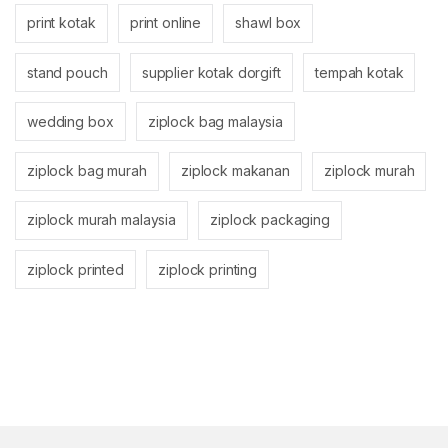
print kotak
print online
shawl box
stand pouch
supplier kotak dorgift
tempah kotak
wedding box
ziplock bag malaysia
ziplock bag murah
ziplock makanan
ziplock murah
ziplock murah malaysia
ziplock packaging
ziplock printed
ziplock printing