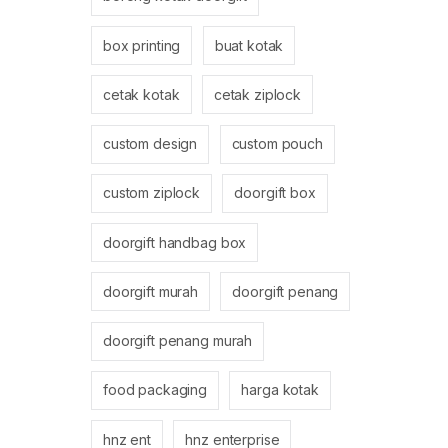
box printing
buat kotak
cetak kotak
cetak ziplock
custom design
custom pouch
custom ziplock
doorgift box
doorgift handbag box
doorgift murah
doorgift penang
doorgift penang murah
food packaging
harga kotak
hnz ent
hnz enterprise