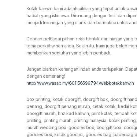
Kotak kahwin kami adalah pilihan yang tepat untuk 
hadiah yang istimewa. Dirancang dengan teliti dan diper
menjadi kenangan yang manis dan bermakna untuk and
Dengan pelbagai pilihan reka bentuk dan hiasan yang t
tema perkahwinan anda. Selain itu, kami juga boleh 
memberikan sentuhan yang lebih peribadi.
Jangan biarkan kenangan indah anda terlupakan. Dapatka
dengan cemerlang!
http://www.wasap.my/601156599794/webkotakkahwin
box printing, kotak doorgift, doorgift box, doorgift han
penang, doorgift penang murah, cetak kotak, kedai ko
doorgift murah, hnz kad kahwin, print kotak, tempah kota
printing, printing murah, printing malaysia, kotak printi
murah,wedding box, goodies box, doorgift box, doorgi
goodies box, kotak goodies, goodies bag, paperbag doo