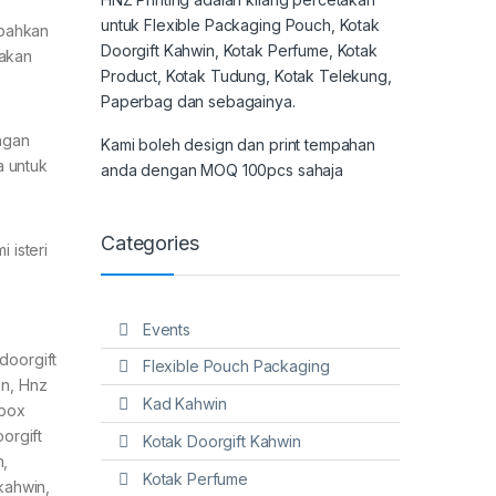
untuk Flexible Packaging Pouch, Kotak
mbahkan
Doorgift Kahwin, Kotak Perfume, Kotak
 akan
Product, Kotak Tudung, Kotak Telekung,
Paperbag dan sebagainya.
ngan
Kami boleh design dan print tempahan
a untuk
anda dengan MOQ 100pcs sahaja
Categories
 isteri
Events
doorgift
Flexible Pouch Packaging
in, Hnz
Kad Kahwin
 box
oorgift
Kotak Doorgift Kahwin
n,
Kotak Perfume
kahwin,