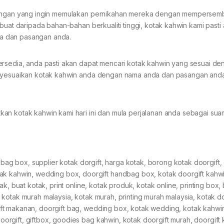
pasangan yang ingin memulakan pernikahan mereka dengan memperse
buat daripada bahan-bahan berkualiti tinggi, kotak kahwin kami pasti
a dan pasangan anda.
ersedia, anda pasti akan dapat mencari kotak kahwin yang sesuai de
menyesuaikan kotak kahwin anda dengan nama anda dan pasangan and
n kotak kahwin kami hari ini dan mula perjalanan anda sebagai suami
dbag box, supplier kotak dorgift, harga kotak, borong kotak doorgift, 
tak kahwin, wedding box, doorgift handbag box, kotak doorgift kahw
k, buat kotak, print online, kotak produk, kotak online, printing box,
ng, kotak murah malaysia, kotak murah, printing murah malaysia, kotak d
ft makanan, doorgift bag, wedding box, kotak wedding, kotak kahwi
rgift, giftbox, goodies bag kahwin, kotak doorgift murah, doorgift 