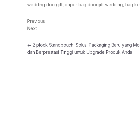
wedding doorgift, paper bag doorgift wedding, bag ker
Previous
Next
Post navigation
←
Ziplock Standpouch: Solusi Packaging Baru yang M
dan Berprestasi Tinggi untuk Upgrade Produk Anda