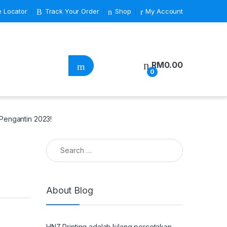
e Locator
Track Your Order
Shop
My Account
RM
0.00
0
Pengantin 2023!
Search for:
About Blog
HNZ Printing adalah kilang percetakan