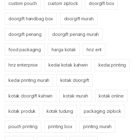
custom pouch
custom ziplock
doorgift box
doorgift handbag box
doorgift murah
doorgift penang
doorgift penang murah
food packaging
harga kotak
hnz ent
hnz enterprise
kedai kotak kahwin
kedai printing
kedai printing murah
kotak doorgift
kotak doorgift kahwin
kotak murah
kotak online
kotak produk
kotak tudung
packaging ziplock
pouch printing
printing box
printing murah