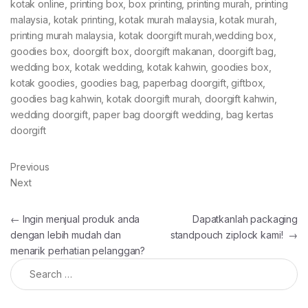
kotak online, printing box, box printing, printing murah, printing
malaysia, kotak printing, kotak murah malaysia, kotak murah,
printing murah malaysia, kotak doorgift murah,wedding box,
goodies box, doorgift box, doorgift makanan, doorgift bag,
wedding box, kotak wedding, kotak kahwin, goodies box,
kotak goodies, goodies bag, paperbag doorgift, giftbox,
goodies bag kahwin, kotak doorgift murah, doorgift kahwin,
wedding doorgift, paper bag doorgift wedding, bag kertas
doorgift
Previous
Next
Post navigation
←
Ingin menjual produk anda
Dapatkanlah packaging
dengan lebih mudah dan
standpouch ziplock kami!
→
menarik perhatian pelanggan?
Search for: