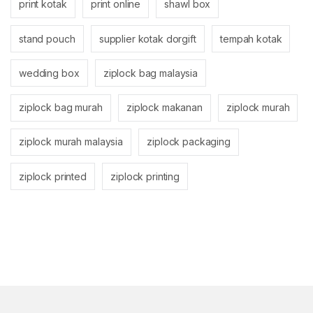
print kotak
print online
shawl box
stand pouch
supplier kotak dorgift
tempah kotak
wedding box
ziplock bag malaysia
ziplock bag murah
ziplock makanan
ziplock murah
ziplock murah malaysia
ziplock packaging
ziplock printed
ziplock printing