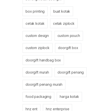
box printing
buat kotak
cetak kotak
cetak ziplock
custom design
custom pouch
custom ziplock
doorgift box
doorgift handbag box
doorgift murah
doorgift penang
doorgift penang murah
food packaging
harga kotak
hnz ent
hnz enterprise