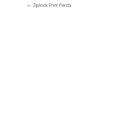
Post navigation
←
Ziplock Print Perda