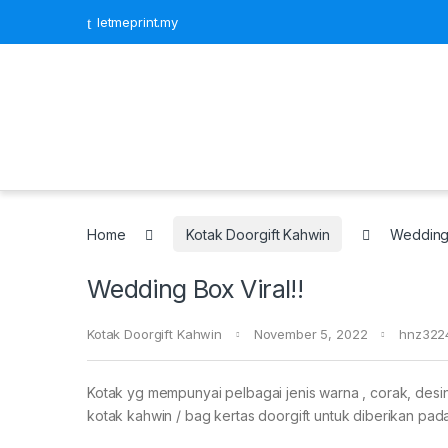
letmeprint.my
Home
Kotak Doorgift Kahwin
Wedding 
Wedding Box Viral!!
Kotak Doorgift Kahwin
November 5, 2022
hnz322
Kotak yg mempunyai pelbagai jenis warna , corak, desi
kotak kahwin / bag kertas doorgift untuk diberikan pad