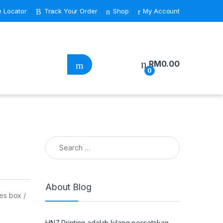
e Locator
Track Your Order
Shop
My Account
RM
0.00
0
Search for:
About Blog
es box /
HNZ Printing adalah kilang percetakan