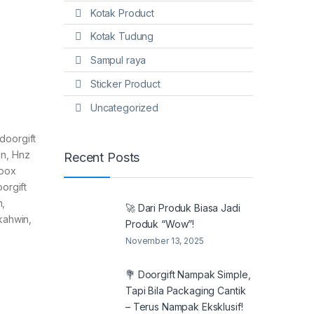
Kotak Product
Kotak Tudung
Sampul raya
Sticker Product
Uncategorized
doorgift
in, Hnz
Recent Posts
 box
oorgift
n,
🚀 Dari Produk Biasa Jadi
kahwin,
Produk “Wow”!
November 13, 2025
💐 Doorgift Nampak Simple,
Tapi Bila Packaging Cantik
– Terus Nampak Eksklusif!