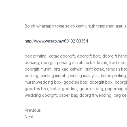
Boleh whatsapp team sales kami untuk tempahan atau 
http://www.wasap.my/60132103354
box printing, kotak doorgift, doorgift box, doorgift han
penang, doorgift penang murah, cetak kotak, kedai ko
doorgift murah, hnz kad kahwin, print kotak, tempah kota
printing, printing murah, printing malaysia, kotak printi
murah,wedding box, goodies box, doorgift box, doorgi
goodies box, kotak goodies, goodies bag, paperbag doo
wedding doorgift, paper bag doorgift wedding, bag ker
Previous
Next