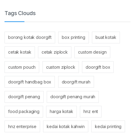
Tags Clouds
borong kotak doorgift
box printing
buat kotak
cetak kotak
cetak ziplock
custom design
custom pouch
custom ziplock
doorgift box
doorgift handbag box
doorgift murah
doorgift penang
doorgift penang murah
food packaging
harga kotak
hnz ent
hnz enterprise
kedai kotak kahwin
kedai printing