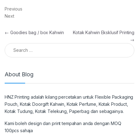
Previous
Next
Post navigation
←
Goodies bag / box Kahwin
Kotak Kahwin Eksklusif Printing
→
Search for:
About Blog
HNZ Printing adalah kilang percetakan untuk Flexible Packaging
Pouch, Kotak Doorgift Kahwin, Kotak Perfume, Kotak Product,
Kotak Tudung, Kotak Telekung, Paperbag dan sebagainya.
Kami boleh design dan print tempahan anda dengan MOQ
100pcs sahaja