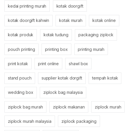
kedai printing murah
kotak doorgift
kotak doorgift kahwin
kotak murah
kotak online
kotak produk
kotak tudung
packaging ziplock
pouch printing
printing box
printing murah
print kotak
print online
shawl box
stand pouch
supplier kotak dorgift
tempah kotak
wedding box
ziplock bag malaysia
ziplock bag murah
ziplock makanan
ziplock murah
ziplock murah malaysia
ziplock packaging