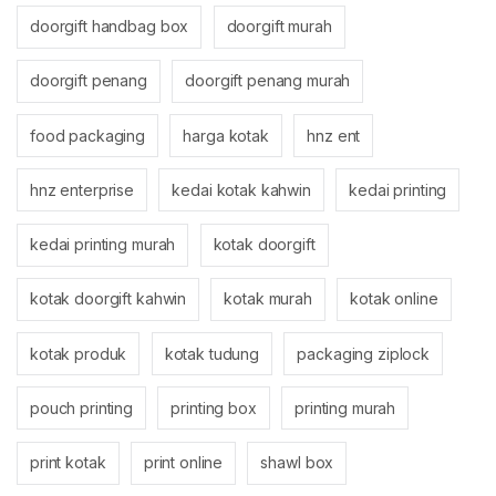
doorgift handbag box
doorgift murah
doorgift penang
doorgift penang murah
food packaging
harga kotak
hnz ent
hnz enterprise
kedai kotak kahwin
kedai printing
kedai printing murah
kotak doorgift
kotak doorgift kahwin
kotak murah
kotak online
kotak produk
kotak tudung
packaging ziplock
pouch printing
printing box
printing murah
print kotak
print online
shawl box