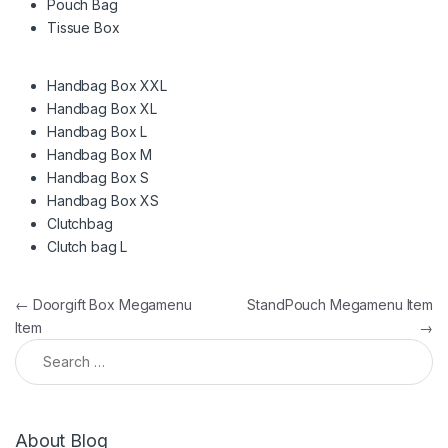
Pouch Bag
Tissue Box
Handbag Box XXL
Handbag Box XL
Handbag Box L
Handbag Box M
Handbag Box S
Handbag Box XS
Clutchbag
Clutch bag L
Post navigation
←
Doorgift Box Megamenu
StandPouch Megamenu Item
Item
→
Search for:
About Blog